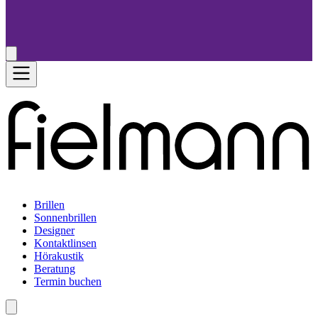
Brillen
Sonnenbrillen
Designer
Kontaktlinsen
Hörakustik
Beratung
Termin buchen