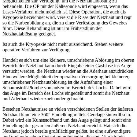
Möglichkeiten zur Verfügung, um die Netzhautablösung zu
behandeln. Die OP mit der Kältesonde wird eingesetzt, wenn das
Laser-Verfahren nicht möglich ist. Diese Operation, die auch als
Kryopexie bezeichnet wird, vereist die Risse der Netzhaut und regt
so die Narbenbildung an, die zu einer Verfestigung des Gewebes
führt. Diese Behandlung ist nur im Frühstadium der
Netzhautablösung geeignet.
Ist auch die Kryopexie nicht mehr ausreichend. Stehen weitere
operative Verfahren zur Verfügung.
Handelt es sich um eine kleinere, umschriebene Ablösung im oberen
Bereich der Netzhaut kann durch Eingabe einer Gasblase ins Auge
versucht werden, die Netzhaut wieder an die Aderhaut anzudrücken.
Eine weitere Möglichkeit der operativen Versorgung bei kleinerer,
umschriebener Netzhautablösung ist die Aufnähung einer
Schaumstoff-Plombe von außen im Bereich des Lochs. Dabei wird
das Auge im Bereich des Lochs eingedellt und somit die Netzhaut
und Aderhaut wieder zueinander gebracht.
Bestehen Netzhautrisse an vielen verschiedenen Stellen der äußeren
Netzhaut kann eine 360° Eindellung mittels Cerclage sinnvoll sein.
Dabei wird ein Kunststoffband um das Auge gelegt und somit eine
Eindellung der gesamten äußeren Netzhaut erreicht. Hat sich die
Netzhaut jedoch bereits großflächiger gelöst, ist eine aufwendigere
und umfangreichere Operation notwendig, die sog. Vitrektomie.