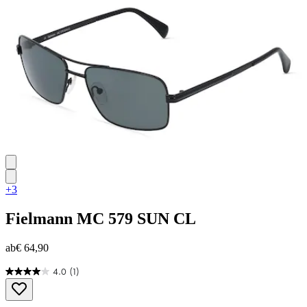
1
Bewertung
+3
Fielmann
MC 579 SUN CL
ab
€ 64,90
4.0
(1)
4.0
von
5