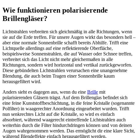
von
Wie funktionieren polarisierende
5
Sternen.
Brillengläser?
Lichtstrahlen verbreiten sich gleichmäßig in alle Richtungen, wenn
sie auf die Erde treffen. Für unsere Augen wirkt das besonders hell –
aber eine normale Sonnenbrille schafft bereits Abhilfe. Trifft eine
Lichtquelle allerdings auf eine reflektierende Oberfläche,
beispielsweise Sonnenstrahlen, die auf Wasser oder Schnee treffen,
verbreitet sich das Licht nicht mehr gleichermaßen in alle
Richtungen, sondern wird horizontal und vertikal zurückgeworfen.
Diese gebündelten Lichtstrahlen verursachen eine unangenehme
Blendung, die auch beim Tragen einer Sonnenbrille kaum
herausgefiltert wird.
Anders sieht es dagegen aus, wenn du eine
Brille
mit
polarisierenden Gläsern trägst. Auf dem Brillenglas befindet sich
eine feine Kunststoffbeschichtung, in die feine Kristalle (sogenannte
Polfilter) in waagerechter Anordnung eingearbeitet wurden. Trifft
nun senkrechtes Licht auf die Kristalle, so wird es einfach
absorbiert, während waagerecht eintreffende Lichtstrahlen auch
weiterhin durch die Filter hindurchdringen können und von deinen
Augen wahrgenommen werden. Das ermöglicht dir eine klare Sicht,
während Blendeffekte einfach herausgefiltert werden.