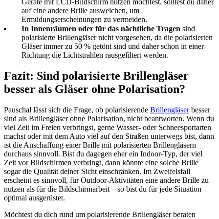
Geräte mit LCD-Bildschirm nutzen möchtest, solltest du daher
auf eine andere Brille ausweichen, um
Ermüdungserscheinungen zu vermeiden.
In Innenräumen oder für das nächtliche Tragen
sind
polarisierte Brillengläser nicht vorgesehen, da die polarisierten
Gläser immer zu 50 % getönt sind und daher schon in einer
Richtung die Lichtstrahlen rausgefiltert werden.
Fazit: Sind polarisierte Brillengläser
besser als Gläser ohne Polarisation?
Pauschal lässt sich die Frage, ob polarisierende
Brillengläser
besser
sind als Brillengläser ohne Polarisation, nicht beantworten. Wenn du
viel Zeit im Freien verbringst, gerne Wasser- oder Schneesportarten
machst oder mit dem Auto viel auf den Straßen unterwegs bist, dann
ist die Anschaffung einer Brille mit polarisierten Brillengläsern
durchaus sinnvoll. Bist du dagegen eher ein Indoor-Typ, der viel
Zeit vor Bildschirmen verbringt, dann könnte eine solche Brille
sogar die Qualität deiner Sicht einschränken. Im Zweifelsfall
erscheint es sinnvoll, für Outdoor-Aktivitäten eine andere Brille zu
nutzen als für die Bildschirmarbeit – so bist du für jede Situation
optimal ausgerüstet.
Möchtest du dich rund um polarisierende Brillengläser beraten