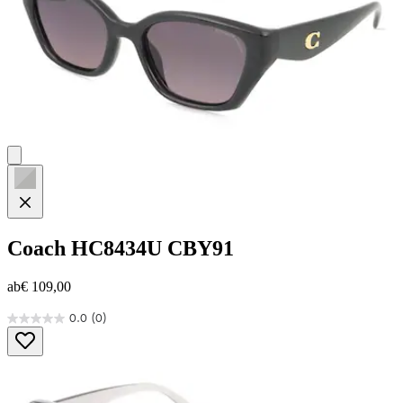
Coach
HC8434U CBY91
ab
€ 109,00
0.0
(0)
0.0
von
5
Sternen.