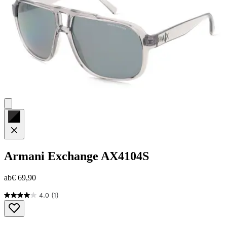
Armani Exchange
AX4104S
ab
€ 69,90
4.0
(1)
4.0
von
5
Sternen.