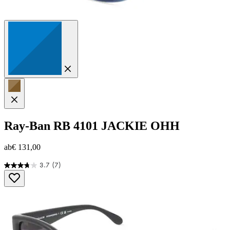
Ray-Ban
RB 4101 JACKIE OHH
ab
€ 131,00
3.7
(7)
3.7
von
5
Sternen.
7
Bewertungen