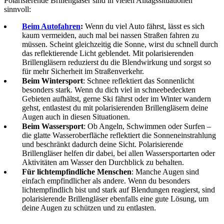
Polarisierende Brillengläser sind in vielen Alltagssituationen
sinnvoll:
Beim Autofahren
:
Wenn du viel Auto fährst, lässt es sich
kaum vermeiden, auch mal bei nassen Straßen fahren zu
müssen. Scheint gleichzeitig die Sonne, wirst du schnell durch
das reflektierende Licht geblendet. Mit polarisierenden
Brillengläsern reduzierst du die Blendwirkung und sorgst so
für mehr Sicherheit im Straßenverkehr.
Beim Wintersport
: Schnee reflektiert das Sonnenlicht
besonders stark. Wenn du dich viel in schneebedeckten
Gebieten aufhältst, gerne Ski fährst oder im Winter wandern
gehst, entlastest du mit polarisierenden Brillengläsern deine
Augen auch in diesen Situationen.
Beim Wassersport
: Ob Angeln, Schwimmen oder Surfen –
die glatte Wasseroberfläche reflektiert die Sonneneinstrahlung
und beschränkt dadurch deine Sicht. Polarisierende
Brillengläser helfen dir dabei, bei allen Wassersportarten oder
Aktivitäten am Wasser den Durchblick zu behalten.
Für lichtempfindliche Menschen
: Manche Augen sind
einfach empfindlicher als andere. Wenn du besonders
lichtempfindlich bist und stark auf Blendungen reagierst, sind
polarisierende Brillengläser ebenfalls eine gute Lösung, um
deine Augen zu schützen und zu entlasten.