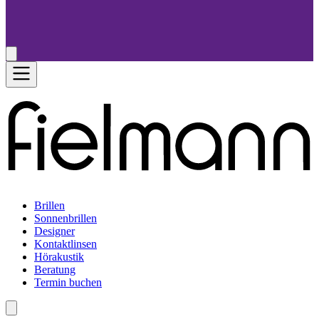
Brillen
Sonnenbrillen
Designer
Kontaktlinsen
Hörakustik
Beratung
Termin buchen