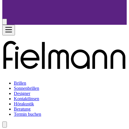
Brillen
Sonnenbrillen
Designer
Kontaktlinsen
Hörakustik
Beratung
Termin buchen