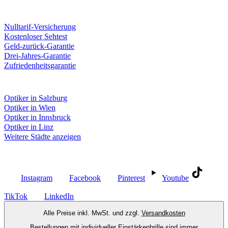
Unsere Leistungen
Nulltarif-Versicherung
Kostenloser Sehtest
Geld-zurück-Garantie
Drei-Jahres-Garantie
Zufriedenheitsgarantie
Fielmann in deiner Nähe
Optiker in Salzburg
Optiker in Wien
Optiker in Innsbruck
Optiker in Linz
Weitere Städte anzeigen
Social Media
Instagram
Facebook
Pinterest
Youtube
TikTok
LinkedIn
Alle Preise inkl. MwSt. und zzgl.
Versandkosten
Bestellungen mit individueller Einstärkenbrille sind immer