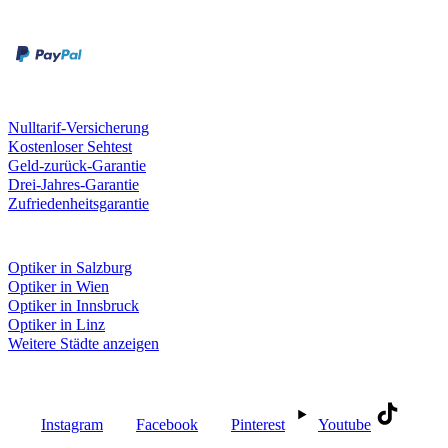
Rechnung
Kreditkarte
Unsere Leistungen
Nulltarif-Versicherung
Kostenloser Sehtest
Geld-zurück-Garantie
Drei-Jahres-Garantie
Zufriedenheitsgarantie
Fielmann in deiner Nähe
Optiker in Salzburg
Optiker in Wien
Optiker in Innsbruck
Optiker in Linz
Weitere Städte anzeigen
Social Media
Instagram
Facebook
Pinterest
Youtube