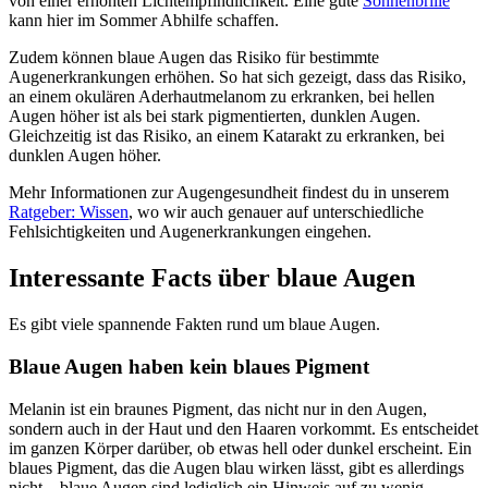
von einer erhöhten Lichtempfindlichkeit. Eine gute
Sonnenbrille
kann hier im Sommer Abhilfe schaffen.
Zudem können blaue Augen das Risiko für bestimmte
Augenerkrankungen erhöhen. So hat sich gezeigt, dass das Risiko,
an einem okulären Aderhautmelanom zu erkranken, bei hellen
Augen höher ist als bei stark pigmentierten, dunklen Augen.
Gleichzeitig ist das Risiko, an einem Katarakt zu erkranken, bei
dunklen Augen höher.
Mehr Informationen zur Augengesundheit findest du in unserem
Ratgeber: Wissen
, wo wir auch genauer auf unterschiedliche
Fehlsichtigkeiten und Augenerkrankungen eingehen.
Interessante Facts über blaue Augen
Es gibt viele spannende Fakten rund um blaue Augen.
Blaue Augen haben kein blaues Pigment
Melanin ist ein braunes Pigment, das nicht nur in den Augen,
sondern auch in der Haut und den Haaren vorkommt. Es entscheidet
im ganzen Körper darüber, ob etwas hell oder dunkel erscheint. Ein
blaues Pigment, das die Augen blau wirken lässt, gibt es allerdings
nicht – blaue Augen sind lediglich ein Hinweis auf zu wenig