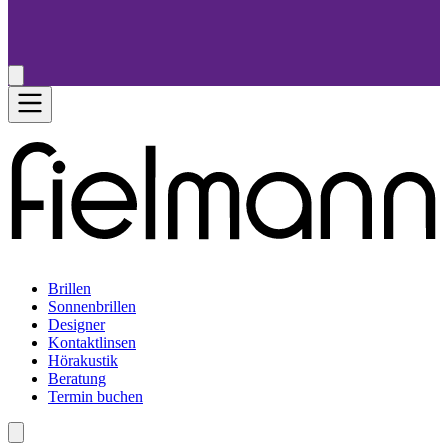
Brillen
Sonnenbrillen
Designer
Kontaktlinsen
Hörakustik
Beratung
Termin buchen