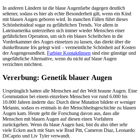
In anderen Ländern ist die blaue Augenfarbe dagegen deutlich
seltener, sodass es hier als echte Besonderheit gilt, wenn ein Kind
mit blauen Augen geboren wird. In manchen Fällen führt dieses
Schönheitsideal sogar zu gefährlichen Trends. Vor allem in
Lateinamerika unterzeihen sich immer wieder Menschen einer
gefährlichen Operation, um sich ein blaues Scheibchen in die
Vorderkammer des Auges einsetzen zu lassen, das direkt über die
dunkelbraune Iris gelegt wird – vermeintliche Schönheit auf Kosten
der Augengesundheit.
Farbige Kontaktlinsen
sind eine günstige und
ungefährliche Alternative, wenn du nicht auf blaue Augen
verzichten möchtest.
Vererbung: Genetik blauer Augen
Ursprünglich hatten alle Menschen auf der Welt braune Augen. Eine
Genmutation bei einem einzelnen Menschen vor rund 6.000 bis
10.000 Jahren änderte das: Durch diese Mutation bildete er weniger
Melanin, sodass es erstmals in der Menschheitsgeschichte zu blauen
Augen kam. Heute geht die Forschung davon aus, dass alle
Menschen mit blauen Augen auf diesen einen Vorfahren
zurückgehen. Wenn du blaue Augen hast, bist du also über sehr
viele Ecken auch mit Stars wie Brad Pitt, Cameron Diaz, Leonardo
DiCaprio und Liv Tyler verwandt.