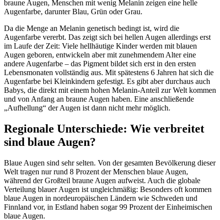
braune Augen, Menschen mit wenig Melanin zeigen eine helle
Augenfarbe, darunter Blau, Grün oder Grau.
Da die Menge an Melanin genetisch bedingt ist, wird die
Augenfarbe vererbt. Das zeigt sich bei hellen Augen allerdings erst
im Laufe der Zeit: Viele hellhäutige Kinder werden mit blauen
Augen geboren, entwickeln aber mit zunehmendem Alter eine
andere Augenfarbe – das Pigment bildet sich erst in den ersten
Lebensmonaten vollständig aus. Mit spätestens 6 Jahren hat sich die
Augenfarbe bei Kleinkindern gefestigt. Es gibt aber durchaus auch
Babys, die direkt mit einem hohen Melanin-Anteil zur Welt kommen
und von Anfang an braune Augen haben. Eine anschließende
„Aufhellung“ der Augen ist dann nicht mehr möglich.
Regionale Unterschiede: Wie verbreitet
sind blaue Augen?
Blaue Augen sind sehr selten. Von der gesamten Bevölkerung dieser
Welt tragen nur rund 8 Prozent der Menschen blaue Augen,
während der Großteil braune Augen aufweist. Auch die globale
Verteilung blauer Augen ist ungleichmäßig: Besonders oft kommen
blaue Augen in nordeuropäischen Ländern wie Schweden und
Finnland vor, in Estland haben sogar 99 Prozent der Einheimischen
blaue Augen.