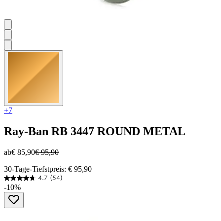
+7
Ray-Ban
RB 3447 ROUND METAL
ab
€ 85,90
€ 95,90
30-Tage-Tiefstpreis: € 95,90
4.7
(54)
4.7
-10%
von
5
Sternen.
54