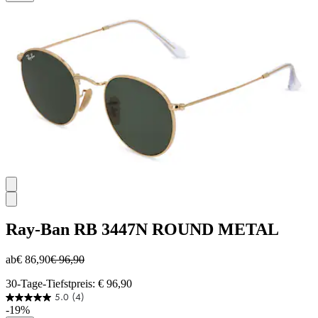
Sternen.
Ray-Ban
RB 3447N ROUND METAL
ab
€ 86,90
€ 96,90
30-Tage-Tiefstpreis: € 96,90
5.0
(4)
5.0
-19%
von