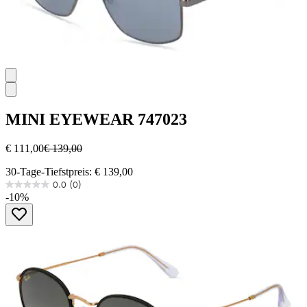
MINI EYEWEAR
747023
€ 111,00
€ 139,00
30-Tage-Tiefstpreis: € 139,00
0.0
(0)
0.0
-10%
von
5
Sternen.