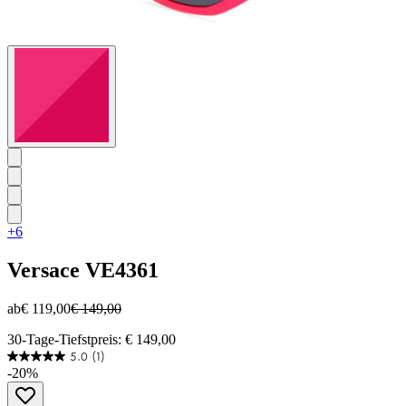
+6
Versace
VE4361
ab
€ 119,00
€ 149,00
30-Tage-Tiefstpreis: € 149,00
5.0
(1)
5.0
-20%
von
5