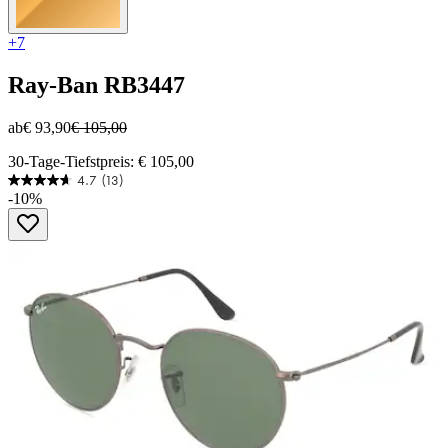
+7
Ray-Ban
RB3447
ab
€ 93,90
€ 105,00
30-Tage-Tiefstpreis: € 105,00
4.7
(13)
4.7
-10%
von
5
Sternen.
13
Bewertungen