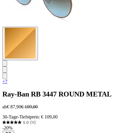
+7
Ray-Ban
RB 3447 ROUND METAL
ab
€ 87,90
€ 109,00
30-Tage-Tiefstpreis: € 109,00
5.0
(11)
5.0
-20%
von