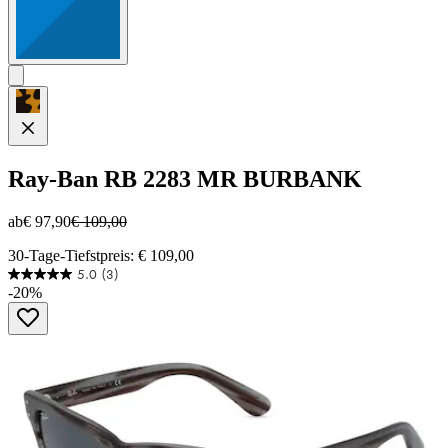
Ray-Ban
RB 2283 MR BURBANK
ab
€ 97,90
€ 109,00
30-Tage-Tiefstpreis: € 109,00
5.0
(3)
5.0
-20%
von
5
Sternen.
3
Bewertungen