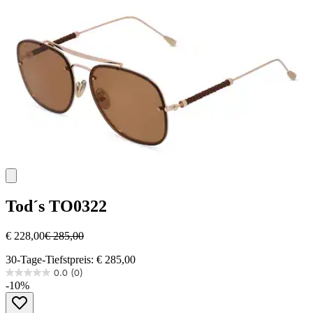
1
Bewertung
Tod´s
TO0322
€ 228,00
€ 285,00
30-Tage-Tiefstpreis: € 285,00
0.0
(0)
0.0
-10%
von
5