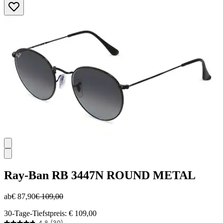
5
Sternen.
4
Bewertungen
Ray-Ban
RB 3447N ROUND METAL
ab
€ 87,90
€ 109,00
30-Tage-Tiefstpreis: € 109,00
4.8
(30)