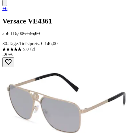
+6
Versace
VE4361
ab
€ 116,00
€ 146,00
30-Tage-Tiefstpreis: € 146,00
5.0
(2)
5.0
-20%
von
5
Sternen.
2
Bewertungen