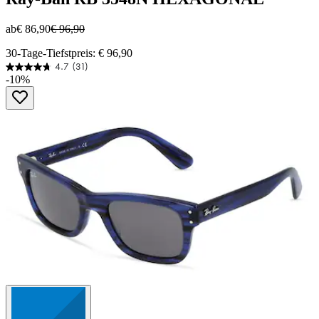
ab
€ 86,90
€ 96,90
30-Tage-Tiefstpreis: € 96,90
4.7
(31)
4.7
-10%
von
5
Sternen.
31
Bewertungen