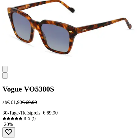
Bewertung
Vogue
VO5380S
ab
€ 61,90
€ 69,90
30-Tage-Tiefstpreis: € 69,90
5.0
(1)
5.0
-20%
von
5
Sternen.