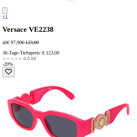
+1
Versace
VE2238
ab
€ 97,90
€ 123,00
30-Tage-Tiefstpreis: € 123,00
0.0
(0)
0.0
-20%
von
5
Sternen.