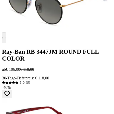
Ray-Ban
RB 3447JM ROUND FULL
COLOR
ab
€ 106,00
€ 118,00
30-Tage-Tiefstpreis: € 118,00
5.0
(5)
5.0
-40%
von
5
Sternen.
5
Bewertungen