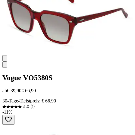
Vogue
VO5380S
ab
€ 39,90
€ 66,90
30-Tage-Tiefstpreis: € 66,90
5.0
(1)
5.0
-11%
von
5
Sternen.
1