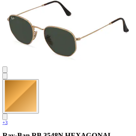
Bewertungen
+3
Ray-Ban
RB 3548N HEXAGONAL