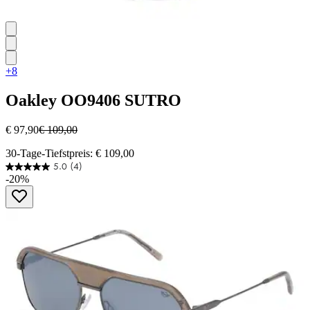
+8
Oakley
OO9406 SUTRO
€ 97,90
€ 109,00
30-Tage-Tiefstpreis: € 109,00
5.0
(4)
5.0
-20%
von
5
Sternen.
4
Bewertungen