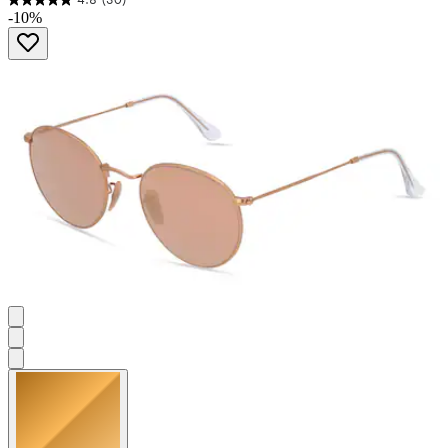
4.8
-10%
von
5
Sternen.
30
Bewertungen