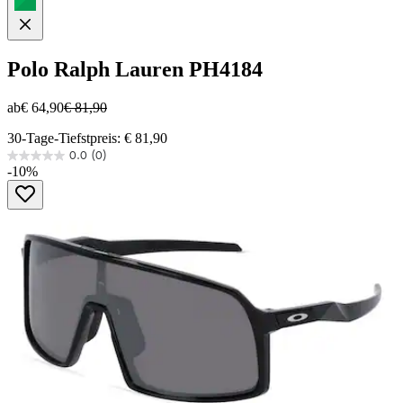
Polo Ralph Lauren
PH4184
ab
€ 64,90
€ 81,90
30-Tage-Tiefstpreis: € 81,90
0.0
(0)
0.0
-10%
von
5
Sternen.