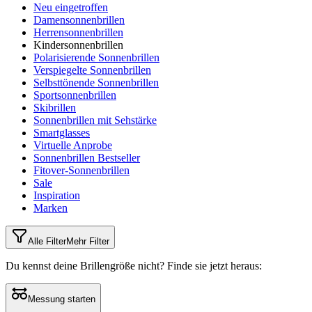
Neu eingetroffen
Damensonnenbrillen
Herrensonnenbrillen
Kindersonnenbrillen
Polarisierende Sonnenbrillen
Verspiegelte Sonnenbrillen
Selbsttönende Sonnenbrillen
Sportsonnenbrillen
Skibrillen
Sonnenbrillen mit Sehstärke
Smartglasses
Virtuelle Anprobe
Sonnenbrillen Bestseller
Fitover-Sonnenbrillen
Sale
Inspiration
Marken
Alle Filter
Mehr Filter
Du kennst deine Brillengröße nicht?
Finde sie jetzt heraus:
Messung starten