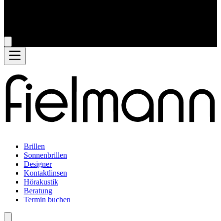
Brillen
Sonnenbrillen
Designer
Kontaktlinsen
Hörakustik
Beratung
Termin buchen