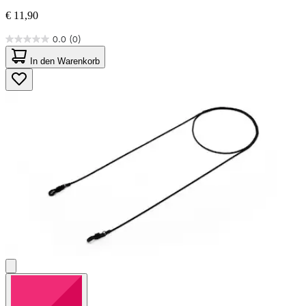
€ 11,90
0.0
(0)
0.0
von
In den Warenkorb
5
Sternen.