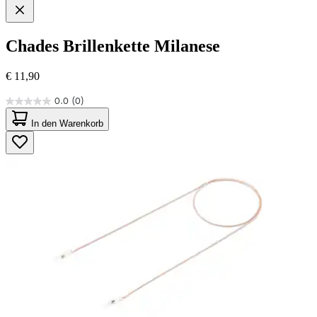
Chades
Brillenkette Milanese
€ 11,90
0.0
(0)
0.0
von
In den Warenkorb
5
Sternen.