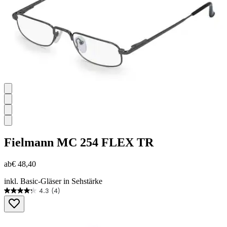
Fielmann
MC 254 FLEX TR
ab
€ 48,40
inkl. Basic-Gläser in Sehstärke
4.3
(4)
4.3
von
5
Sternen.