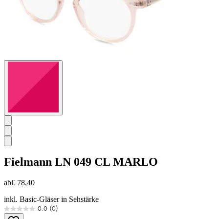
Fielmann
LN 049 CL MARLO
ab
€ 78,40
inkl. Basic-Gläser in Sehstärke
0.0
(0)
0.0