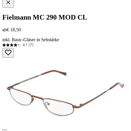
Fielmann
MC 290 MOD CL
ab
€ 18,50
inkl. Basic-Gläser in Sehstärke
4.1
(7)
4.1
von
5
Sternen.
7
Bewertungen