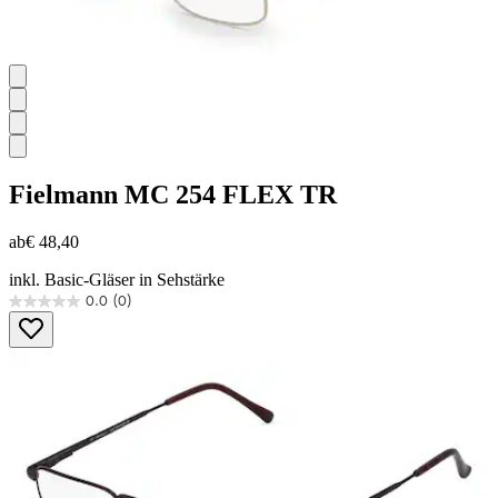
Fielmann
MC 254 FLEX TR
ab
€ 48,40
inkl. Basic-Gläser in Sehstärke
0.0
(0)
0.0
von
5
Sternen.