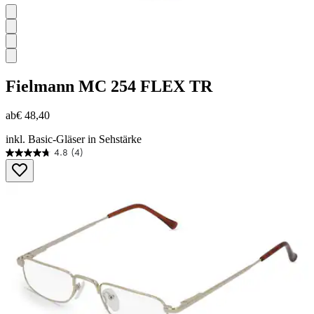
Fielmann
MC 254 FLEX TR
ab
€ 48,40
inkl. Basic-Gläser in Sehstärke
4.8
(4)
4.8
von
5
Sternen.
4
Bewertungen