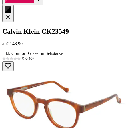
Calvin Klein
CK23549
ab
€ 148,90
inkl. Comfort-Gläser in Sehstärke
0.0
(0)
0.0
von
5
Sternen.