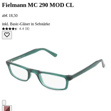
Fielmann
MC 290 MOD CL
ab
€ 18,50
inkl. Basic-Gläser in Sehstärke
4.4
(8)
4.4
von
5
Sternen.
8
Bewertungen