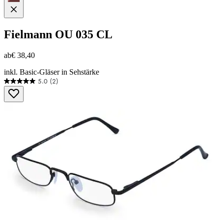
Fielmann
OU 035 CL
ab
€ 38,40
inkl. Basic-Gläser in Sehstärke
5.0
(2)
5.0
von
5
Sternen.
2
Bewertungen