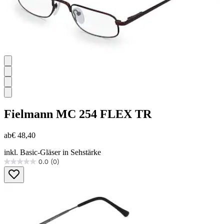
Fielmann
MC 254 FLEX TR
ab
€ 48,40
inkl. Basic-Gläser in Sehstärke
0.0
(0)
0.0
von
5
Sternen.