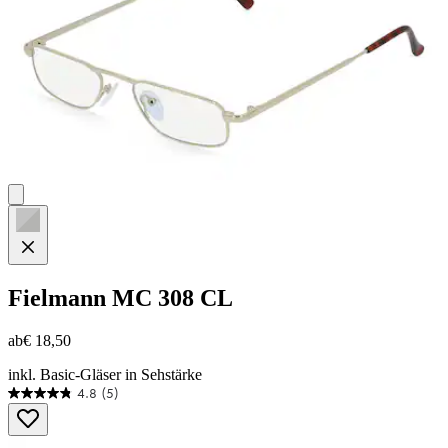
Fielmann
MC 308 CL
ab
€ 18,50
inkl. Basic-Gläser in Sehstärke
4.8
(5)
4.8
von
5