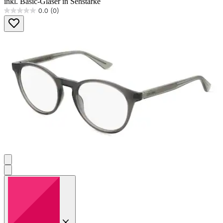
inkl. Basic-Gläser in Sehstärke
0.0
(0)
0.0
von
5
Sternen.