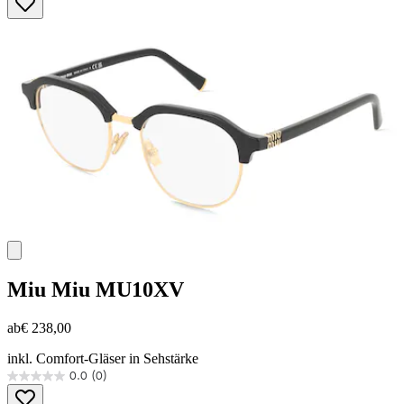
von
5
Sternen.
Miu Miu
MU10XV
ab
€ 238,00
inkl. Comfort-Gläser in Sehstärke
0.0
(0)
0.0
von