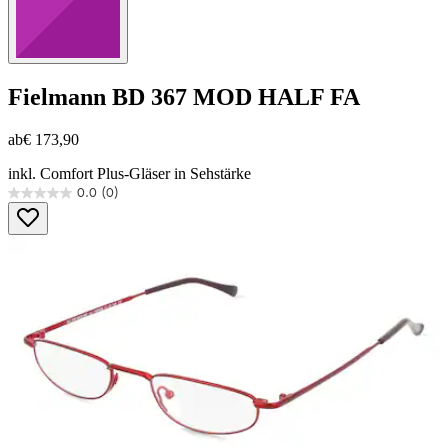
Fielmann
BD 367 MOD HALF FA
ab
€ 173,90
inkl. Comfort Plus-Gläser in Sehstärke
0.0
(0)
0.0
von
5
Sternen.