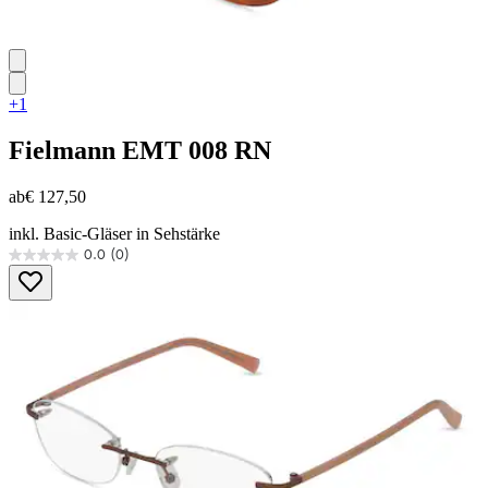
+1
Fielmann
EMT 008 RN
ab
€ 127,50
inkl. Basic-Gläser in Sehstärke
0.0
(0)
0.0
von
5
Sternen.