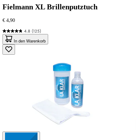
Fielmann
XL Brillenputztuch
€ 4,90
4.8
(125)
4.8
von
In den Warenkorb
5
Sternen.
125
Bewertungen