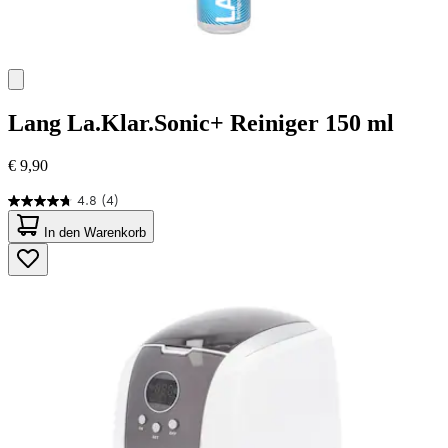
Lang
La.Klar.Sonic+ Reiniger 150 ml
€ 9,90
4.8
(4)
4.8
von
In den Warenkorb
5
Sternen.
4
Bewertungen