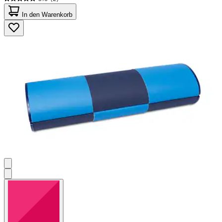
5.0
von
In den Warenkorb
5
Sternen.
2
Bewertungen