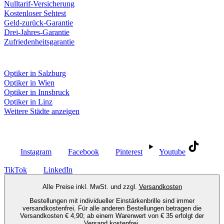
Nulltarif-Versicherung
Kostenloser Sehtest
Geld-zurück-Garantie
Drei-Jahres-Garantie
Zufriedenheitsgarantie
Fielmann in deiner Nähe
Optiker in Salzburg
Optiker in Wien
Optiker in Innsbruck
Optiker in Linz
Weitere Städte anzeigen
Social Media
Instagram
Facebook
Pinterest
Youtube
TikTok
LinkedIn
Alle Preise inkl. MwSt. und zzgl.
Versandkosten
Bestellungen mit individueller Einstärkenbrille sind immer
versandkostenfrei. Für alle anderen Bestellungen betragen die
Versandkosten € 4,90; ab einem Warenwert von € 35 erfolgt der
Versand kostenfrei.