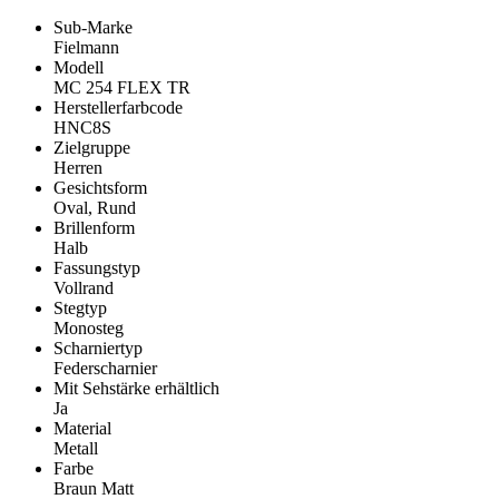
Sub-Marke
Fielmann
Modell
MC 254 FLEX TR
Herstellerfarbcode
HNC8S
Zielgruppe
Herren
Gesichtsform
Oval, Rund
Brillenform
Halb
Fassungstyp
Vollrand
Stegtyp
Monosteg
Scharniertyp
Federscharnier
Mit Sehstärke erhältlich
Ja
Material
Metall
Farbe
Braun Matt