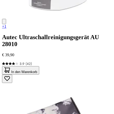
+1
Autec
Ultraschallreinigungsgerät AU
28010
€ 39,90
3.9
(42)
3.9
von
In den Warenkorb
5
Sternen.
42
Bewertungen