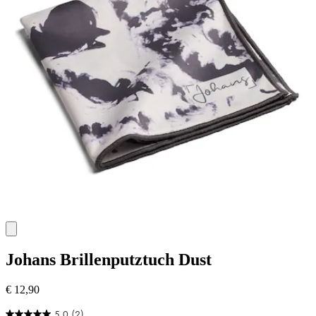
Johans
Brillenputztuch Dust
€ 12,90
5.0
(2)