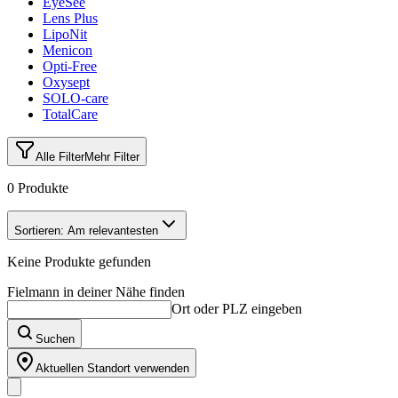
EyeSee
Lens Plus
LipoNit
Menicon
Opti-Free
Oxysept
SOLO-care
TotalCare
Alle Filter
Mehr Filter
0 Produkte
Sortieren:
Am relevantesten
Keine Produkte gefunden
Fielmann in deiner Nähe finden
Ort oder PLZ eingeben
Suchen
Aktuellen Standort verwenden