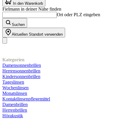
von
In den Warenkorb
5
Fielmann in deiner Nähe finden
Sternen.
Ort oder PLZ eingeben
34
Bewertungen
Suchen
Aktuellen Standort verwenden
Unser Sortiment
Kategorien
Damensonnenbrillen
Herrensonnenbrillen
Kindersonnenbrillen
Tageslinsen
Wochenlinsen
Monatslinsen
Kontaktlinsenpflegemittel
Damenbrillen
Herrenbrillen
Hörakustik
Kundenservice