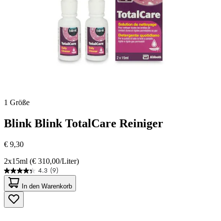
1 Größe
Blink
Blink TotalCare Reiniger
€ 9,30
2x15ml (€ 310,00/Liter)
4.3
(9)
4.3
von
In den Warenkorb
5
Sternen.
9
Bewertungen