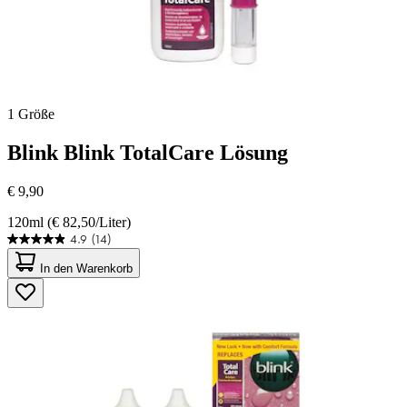
1 Größe
Blink
Blink TotalCare Lösung
€ 9,90
120ml (€ 82,50/Liter)
4.9
(14)
4.9
von
In den Warenkorb
5
Sternen.
14
Bewertungen