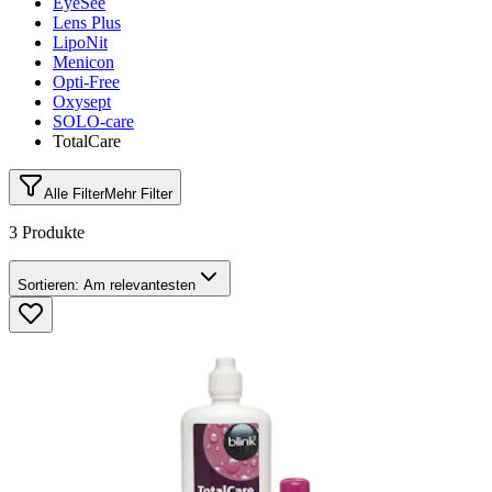
EyeSee
Lens Plus
LipoNit
Menicon
Opti-Free
Oxysept
SOLO-care
TotalCare
Alle Filter
Mehr Filter
3 Produkte
Sortieren:
Am relevantesten