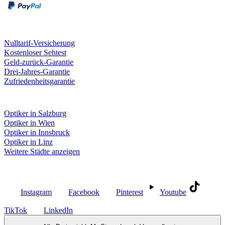
Unsere Leistungen
Nulltarif-Versicherung
Kostenloser Sehtest
Geld-zurück-Garantie
Drei-Jahres-Garantie
Zufriedenheitsgarantie
Fielmann in deiner Nähe
Optiker in Salzburg
Optiker in Wien
Optiker in Innsbruck
Optiker in Linz
Weitere Städte anzeigen
Social Media
Instagram
Facebook
Pinterest
Youtube
TikTok
LinkedIn