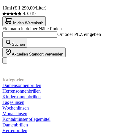
10ml (€ 1.290,00/Liter)
4.8
(11)
4.8
von
In den Warenkorb
5
Fielmann in deiner Nähe finden
Sternen.
Ort oder PLZ eingeben
11
Bewertungen
Suchen
Aktuellen Standort verwenden
Unser Sortiment
Kategorien
Damensonnenbrillen
Herrensonnenbrillen
Kindersonnenbrillen
Tageslinsen
Wochenlinsen
Monatslinsen
Kontaktlinsenpflegemittel
Damenbrillen
Herrenbrillen