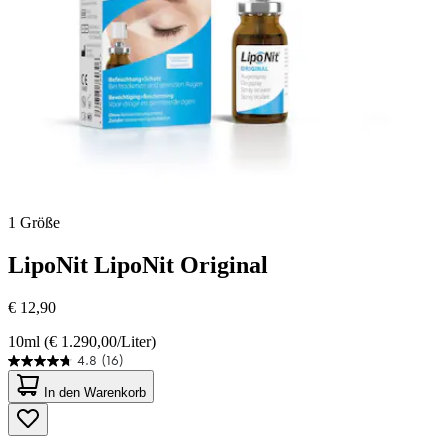
1 Größe
LipoNit
LipoNit Original
€ 12,90
10ml (€ 1.290,00/Liter)
4.8
(16)
4.8
von
In den Warenkorb
5
Sternen.
16