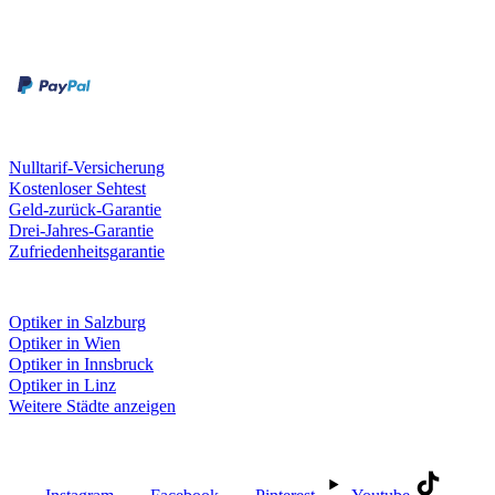
Zahlungsarten
Rechnung
Kreditkarte
Unsere Leistungen
Nulltarif-Versicherung
Kostenloser Sehtest
Geld-zurück-Garantie
Drei-Jahres-Garantie
Zufriedenheitsgarantie
Fielmann in deiner Nähe
Optiker in Salzburg
Optiker in Wien
Optiker in Innsbruck
Optiker in Linz
Weitere Städte anzeigen
Social Media