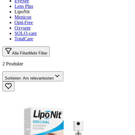
EyeSee
Lens Plus
LipoNit
Menicon
Opti-Free
Oxysept
SOLO-care
TotalCare
Alle Filter
Mehr Filter
2 Produkte
Sortieren:
Am relevantesten