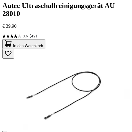
Autec
Ultraschallreinigungsgerät AU
28010
€ 39,90
3.9
(42)
3.9
von
In den Warenkorb
5
Sternen.
42
Bewertungen