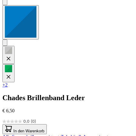
+2
Chades
Brillenband Leder
€ 6,50
0.0
(0)
0.0
von
In den Warenkorb
5