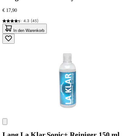
€ 17,90
4.3
(45)
4.3
von
In den Warenkorb
5
Sternen.
45
Bewertungen
Lang
La.Klar.Sonic+ Reiniger 150 ml