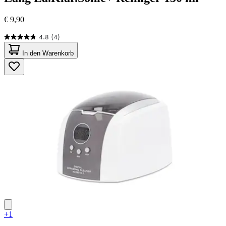
€ 9,90
4.8
(4)
4.8
von
In den Warenkorb
5
Sternen.
4
Bewertungen
+1