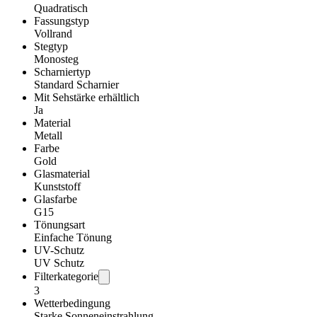
Quadratisch
Fassungstyp
Vollrand
Stegtyp
Monosteg
Scharniertyp
Standard Scharnier
Mit Sehstärke erhältlich
Ja
Material
Metall
Farbe
Gold
Glasmaterial
Kunststoff
Glasfarbe
G15
Tönungsart
Einfache Tönung
UV-Schutz
UV Schutz
Filterkategorie
3
Wetterbedingung
Starke Sonneneinstrahlung