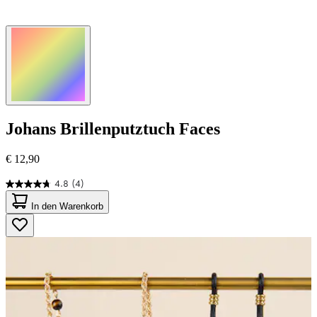
Johans
Brillenputztuch Faces
€ 12,90
4.8
(4)
4.8
von
In den Warenkorb
5
Sternen.
4
Bewertungen