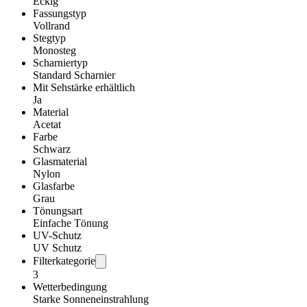
Eckig
Fassungstyp
Vollrand
Stegtyp
Monosteg
Scharniertyp
Standard Scharnier
Mit Sehstärke erhältlich
Ja
Material
Acetat
Farbe
Schwarz
Glasmaterial
Nylon
Glasfarbe
Grau
Tönungsart
Einfache Tönung
UV-Schutz
UV Schutz
Filterkategorie
3
Wetterbedingung
Starke Sonneneinstrahlung