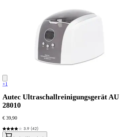
+1
Autec
Ultraschallreinigungsgerät AU
28010
€ 39,90
3.9
(42)
3.9
von