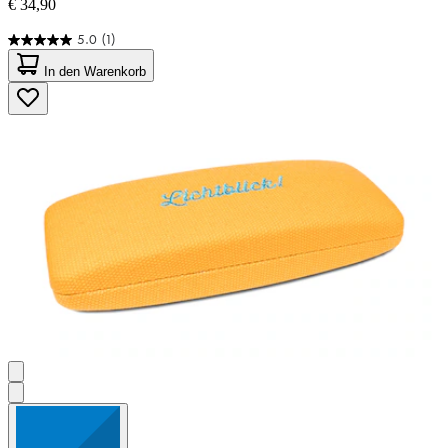
€ 34,90
5.0
(1)
5.0
von
In den Warenkorb
5
Sternen.
1
Bewertung