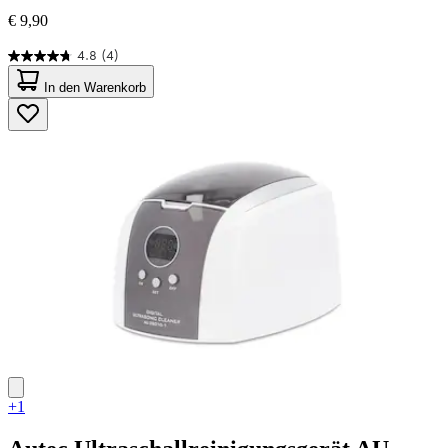
€ 9,90
4.8
(4)
4.8
von
In den Warenkorb
5
Sternen.
4
Bewertungen
+1