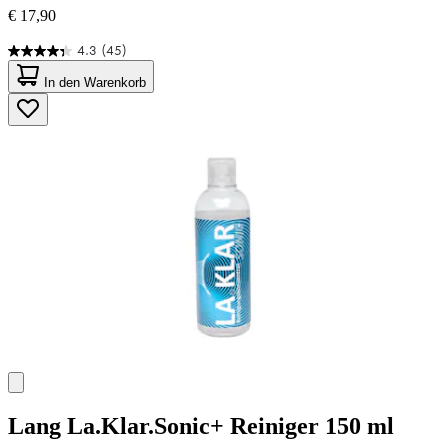
€ 17,90
4.3
(45)
4.3
von
In den Warenkorb
5
Sternen.
45
Bewertungen
Lang
La.Klar.Sonic+ Reiniger 150 ml