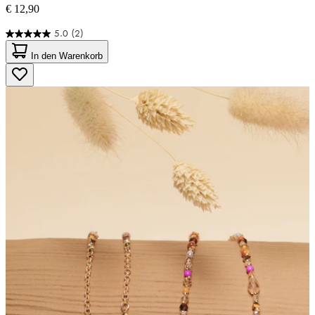
€ 12,90
5.0
(2)
5.0
von
In den Warenkorb
5
Sternen.
2
Bewertungen