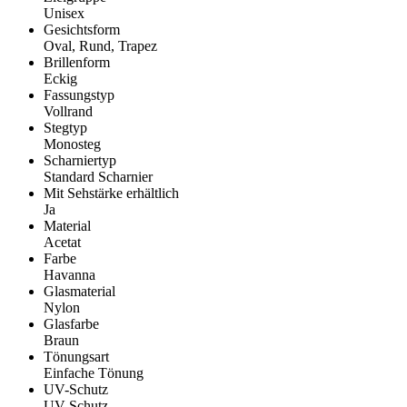
Unisex
Gesichtsform
Oval, Rund, Trapez
Brillenform
Eckig
Fassungstyp
Vollrand
Stegtyp
Monosteg
Scharniertyp
Standard Scharnier
Mit Sehstärke erhältlich
Ja
Material
Acetat
Farbe
Havanna
Glasmaterial
Nylon
Glasfarbe
Braun
Tönungsart
Einfache Tönung
UV-Schutz
UV Schutz