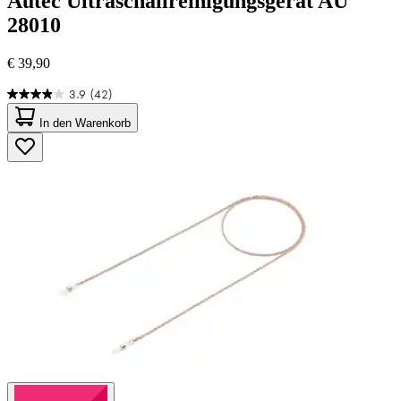
Autec
Ultraschallreinigungsgerät AU
28010
€ 39,90
3.9
(42)
3.9
von
In den Warenkorb
5
Sternen.
42
Bewertungen