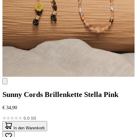
Sunny Cords
Brillenkette Stella Pink
€ 34,90
0.0
(0)
0.0
von
In den Warenkorb
5