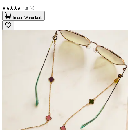
4.8
(4)
4.8
von
In den Warenkorb
5
Sternen.
4
Bewertungen