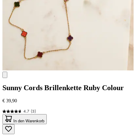
Sunny Cords
Brillenkette Ruby Colour
€ 39,90
4.7
(3)
4.7
von
In den Warenkorb
5
Sternen.
3