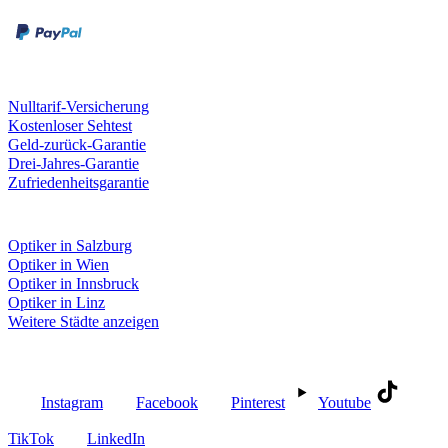
Kreditkarte
Unsere Leistungen
Nulltarif-Versicherung
Kostenloser Sehtest
Geld-zurück-Garantie
Drei-Jahres-Garantie
Zufriedenheitsgarantie
Fielmann in deiner Nähe
Optiker in Salzburg
Optiker in Wien
Optiker in Innsbruck
Optiker in Linz
Weitere Städte anzeigen
Social Media
Instagram
Facebook
Pinterest
Youtube
TikTok
LinkedIn