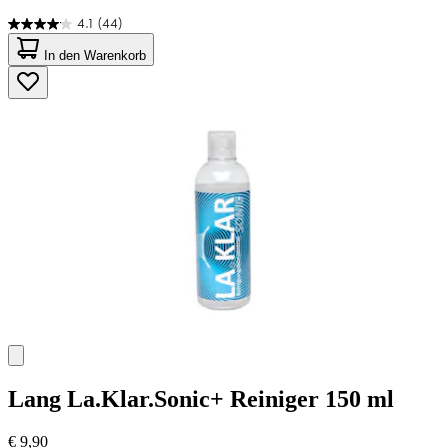
4.1
(44)
4.1
von
In den Warenkorb
5
Sternen.
44
Bewertungen
Lang
La.Klar.Sonic+ Reiniger 150 ml
€ 9,90