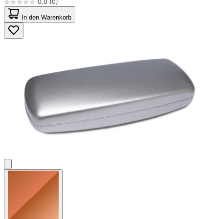
0.0
(0)
0.0
von
In den Warenkorb
5
Sternen.