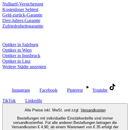
Nulltarif-Versicherung
Kostenloser Sehtest
Geld-zurück-Garantie
Drei-Jahres-Garantie
Zufriedenheitsgarantie
Fielmann in deiner Nähe
Optiker in Salzburg
Optiker in Wien
Optiker in Innsbruck
Optiker in Linz
Weitere Städte anzeigen
Social Media
Instagram
Facebook
Pinterest
Youtube
TikTok
LinkedIn
Alle Preise inkl. MwSt. und zzgl.
Versandkosten
Bestellungen mit individueller Einstärkenbrille sind immer
versandkostenfrei. Für alle anderen Bestellungen betragen die
Versandkosten € 4,90; ab einem Warenwert von € 35 erfolgt der