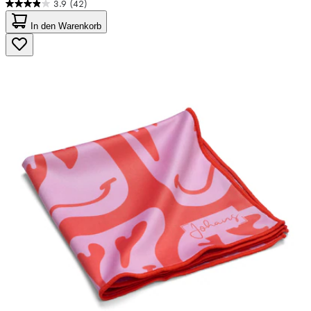
3.9
(42)
3.9
von
In den Warenkorb
5
Sternen.
42
Bewertungen