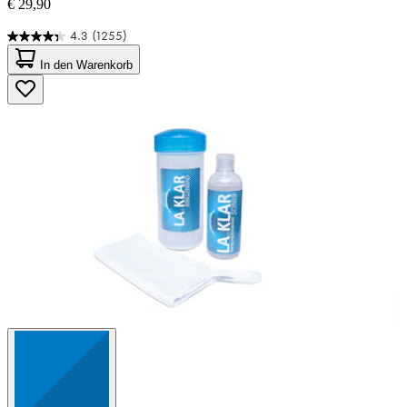
€ 29,90
4.3
(1255)
4.3
von
In den Warenkorb
5
Sternen.
1255
Bewertungen