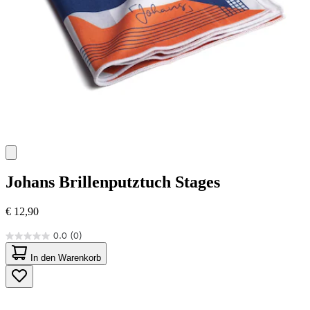
Johans
Brillenputztuch Stages
€ 12,90
0.0
(0)
0.0
von
In den Warenkorb
5
Sternen.