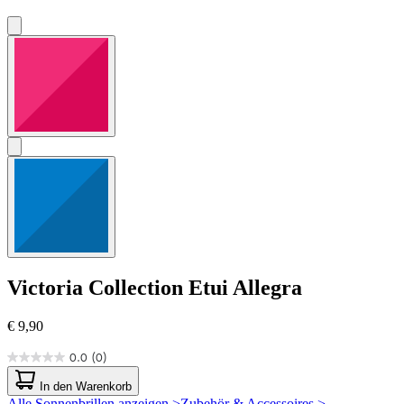
Victoria Collection
Etui Allegra
€ 9,90
0.0
(0)
0.0
von
In den Warenkorb
5
Alle Sonnenbrillen anzeigen >
Zubehör & Accessoires >