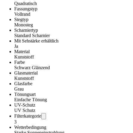
Quadratisch
Fassungstyp
Vollrand
Stegtyp
Monosteg
Scharniertyp
Standard Scharnier
Mit Sehstärke erhältlich
Ja
Material
Kunststoff
Farbe
Schwarz Glänzend
Glasmaterial
Kunststoff
Glasfarbe
Grau
Tönungsart
Einfache Tönung
UV-Schutz
UV Schutz
Filterkategorie
3
Wetterbedingung
Starke Sonneneinstrahlung