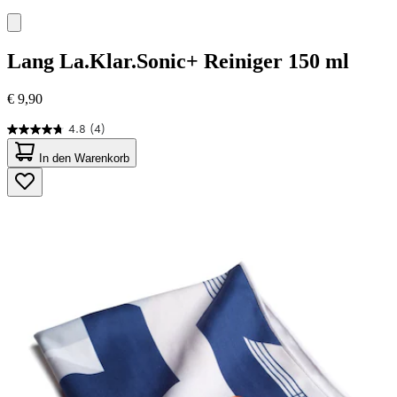
Lang
La.Klar.Sonic+ Reiniger 150 ml
€ 9,90
4.8
(4)
4.8
von
In den Warenkorb
5
Sternen.
4
Bewertungen