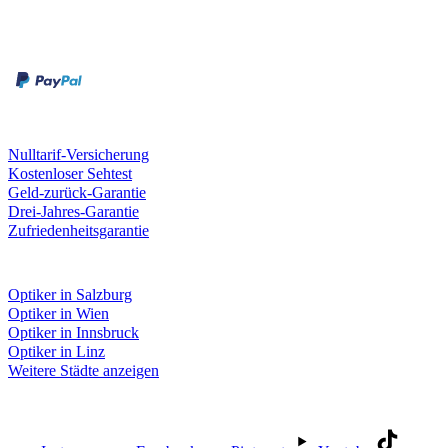
Zahlungsarten
Rechnung
Kreditkarte
Unsere Leistungen
Nulltarif-Versicherung
Kostenloser Sehtest
Geld-zurück-Garantie
Drei-Jahres-Garantie
Zufriedenheitsgarantie
Fielmann in deiner Nähe
Optiker in Salzburg
Optiker in Wien
Optiker in Innsbruck
Optiker in Linz
Weitere Städte anzeigen
Social Media