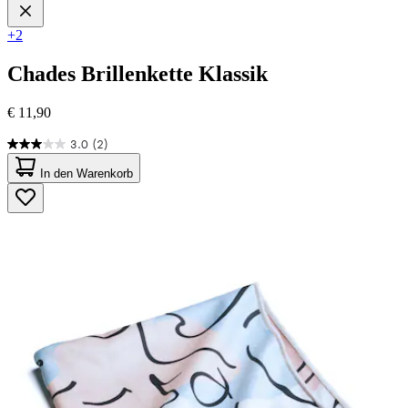
+2
Chades
Brillenkette Klassik
€ 11,90
3.0
(2)
3.0
von
In den Warenkorb
5
Sternen.
2
Bewertungen