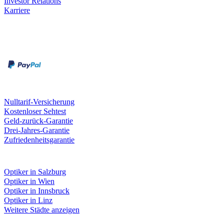
Investor Relations
Karriere
Zahlungsarten
Rechnung
Kreditkarte
Unsere Leistungen
Nulltarif-Versicherung
Kostenloser Sehtest
Geld-zurück-Garantie
Drei-Jahres-Garantie
Zufriedenheitsgarantie
Fielmann in deiner Nähe
Optiker in Salzburg
Optiker in Wien
Optiker in Innsbruck
Optiker in Linz
Weitere Städte anzeigen