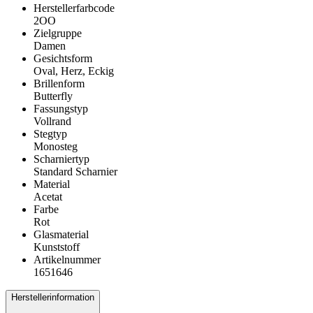
Herstellerfarbcode
2OO
Zielgruppe
Damen
Gesichtsform
Oval, Herz, Eckig
Brillenform
Butterfly
Fassungstyp
Vollrand
Stegtyp
Monosteg
Scharniertyp
Standard Scharnier
Material
Acetat
Farbe
Rot
Glasmaterial
Kunststoff
Artikelnummer
1651646
Herstellerinformation