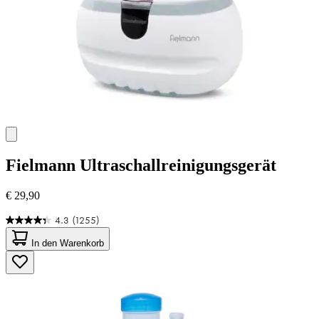
Fielmann
Ultraschallreinigungsgerät
€ 29,90
4.3
(1255)
4.3
von
In den Warenkorb
5
Sternen.
1255
Bewertungen