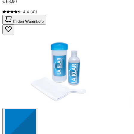
€ 68,90
4.4
(41)
4.4
von
In den Warenkorb
5
Sternen.
41
Bewertungen