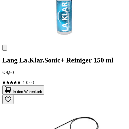
Lang
La.Klar.Sonic+ Reiniger 150 ml
€ 9,90
4.8
(4)
4.8
von
In den Warenkorb
5
Sternen.
4
Bewertungen