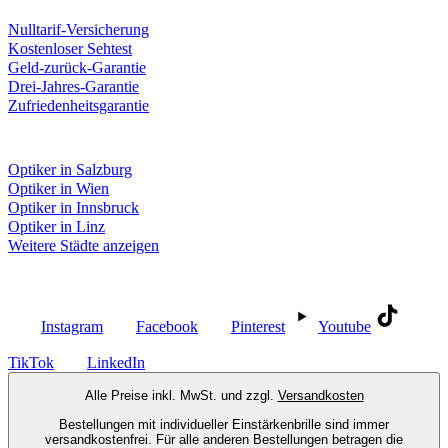
Unsere Leistungen
Nulltarif-Versicherung
Kostenloser Sehtest
Geld-zurück-Garantie
Drei-Jahres-Garantie
Zufriedenheitsgarantie
Fielmann in deiner Nähe
Optiker in Salzburg
Optiker in Wien
Optiker in Innsbruck
Optiker in Linz
Weitere Städte anzeigen
Social Media
Instagram
Facebook
Pinterest
Youtube
TikTok
LinkedIn
Alle Preise inkl. MwSt. und zzgl.
Versandkosten
Bestellungen mit individueller Einstärkenbrille sind immer
versandkostenfrei. Für alle anderen Bestellungen betragen die