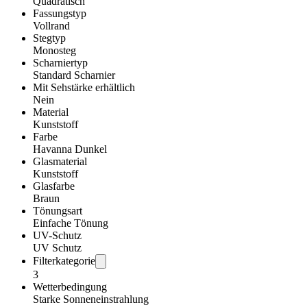
Quadratisch
Fassungstyp
Vollrand
Stegtyp
Monosteg
Scharniertyp
Standard Scharnier
Mit Sehstärke erhältlich
Nein
Material
Kunststoff
Farbe
Havanna Dunkel
Glasmaterial
Kunststoff
Glasfarbe
Braun
Tönungsart
Einfache Tönung
UV-Schutz
UV Schutz
Filterkategorie
3
Wetterbedingung
Starke Sonneneinstrahlung