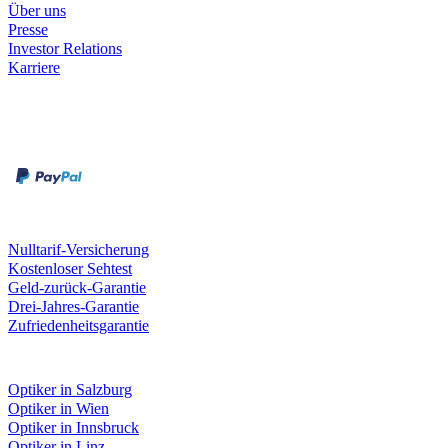
Über uns
Presse
Investor Relations
Karriere
Zahlungsarten
Rechnung
Kreditkarte
Unsere Leistungen
Nulltarif-Versicherung
Kostenloser Sehtest
Geld-zurück-Garantie
Drei-Jahres-Garantie
Zufriedenheitsgarantie
Fielmann in deiner Nähe
Optiker in Salzburg
Optiker in Wien
Optiker in Innsbruck
Optiker in Linz