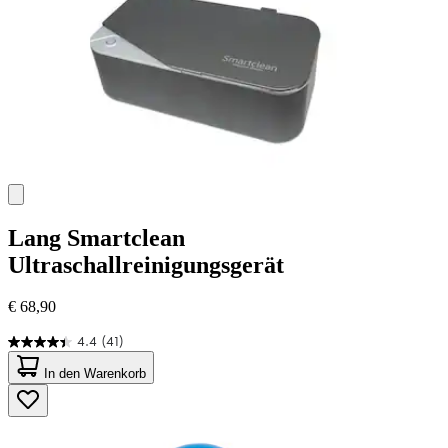
Lang
Smartclean
Ultraschallreinigungsgerät
€ 68,90
4.4
(41)
4.4
von
In den Warenkorb
5
Sternen.
41
Bewertungen