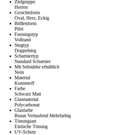
Zielgruppe
Herren
Gesichtsform
Oval, Herz, Eckig
Brillenform
Pilot
Fassungstyp
Vollrand
Stegtyp
Doppelsteg
Scharniertyp
Standard Scharnier
Mit Sehstärke erhältlich
Nein
Material
Kunststoff
Farbe
Schwarz Matt
Glasmaterial
Polycarbonat
Glasfarbe
Braun Verlaufend Mehrfarbig
Tönungsart
Einfache Tönung
UV-Schutz