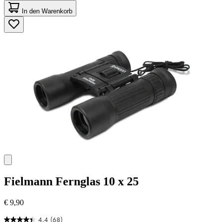
von
In den Warenkorb
5
Sternen.
45
Bewertungen
Fielmann
Fernglas 10 x 25
€ 9,90
4.4
(68)