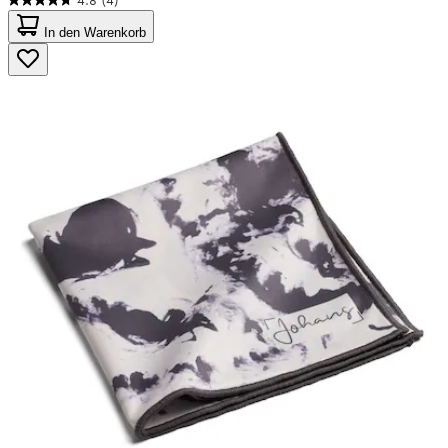
4.8
(4)
4.8
von
In den Warenkorb
5
Sternen.
4
Bewertungen