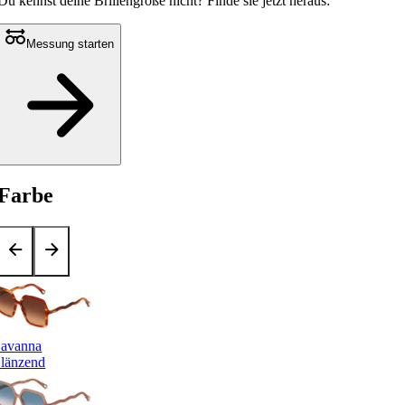
Du kennst deine Brillengröße nicht?
Finde sie jetzt heraus:
Messung starten
Farbe
avanna
länzend