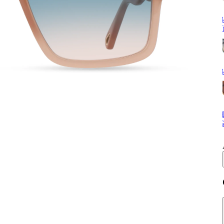
B
T
B
H
G