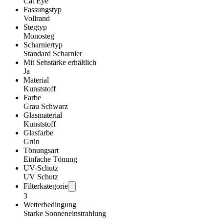
Cat Eye
Fassungstyp
Vollrand
Stegtyp
Monosteg
Scharniertyp
Standard Scharnier
Mit Sehstärke erhältlich
Ja
Material
Kunststoff
Farbe
Grau Schwarz
Glasmaterial
Kunststoff
Glasfarbe
Grün
Tönungsart
Einfache Tönung
UV-Schutz
UV Schutz
Filterkategorie
3
Wetterbedingung
Starke Sonneneinstrahlung