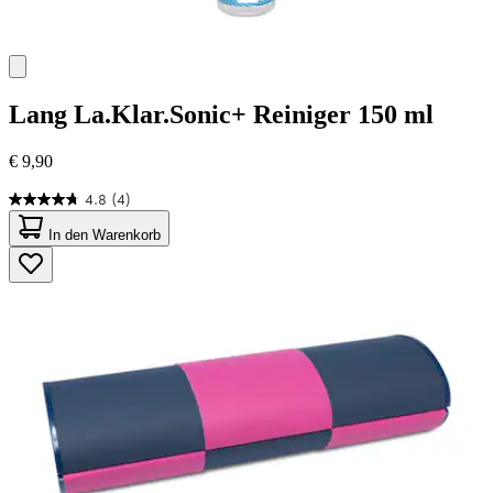
Lang
La.Klar.Sonic+ Reiniger 150 ml
€ 9,90
4.8
(4)
4.8
von
In den Warenkorb
5
Sternen.
4
Bewertungen