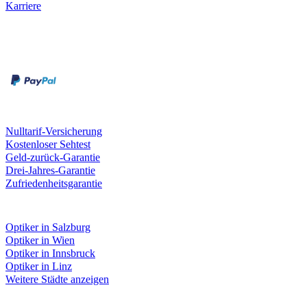
Karriere
Zahlungsarten
Rechnung
Kreditkarte
Unsere Leistungen
Nulltarif-Versicherung
Kostenloser Sehtest
Geld-zurück-Garantie
Drei-Jahres-Garantie
Zufriedenheitsgarantie
Fielmann in deiner Nähe
Optiker in Salzburg
Optiker in Wien
Optiker in Innsbruck
Optiker in Linz
Weitere Städte anzeigen
Social Media