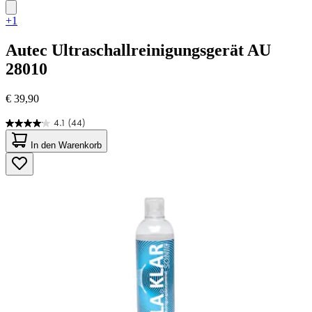
+1
Autec
Ultraschallreinigungsgerät AU
28010
€ 39,90
4.1
(44)
4.1
von
In den Warenkorb
5
Sternen.
44
Bewertungen