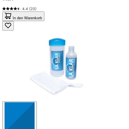
4.4
(23)
4.4
von
In den Warenkorb
5
Sternen.
23
Bewertungen