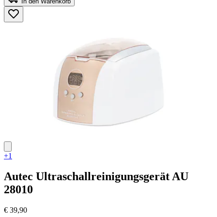
In den Warenkorb
5
Sternen.
45
Bewertungen
+1
Autec
Ultraschallreinigungsgerät AU
28010
€ 39,90