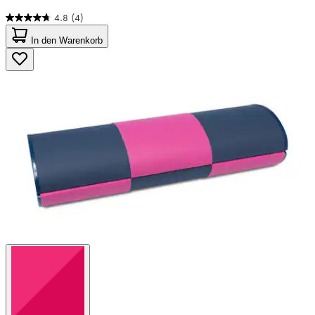
4.8
(4)
4.8
von
In den Warenkorb
5
Sternen.
4
Bewertungen