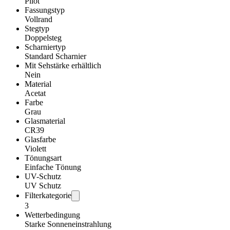
Pilot
Fassungstyp
Vollrand
Stegtyp
Doppelsteg
Scharniertyp
Standard Scharnier
Mit Sehstärke erhältlich
Nein
Material
Acetat
Farbe
Grau
Glasmaterial
CR39
Glasfarbe
Violett
Tönungsart
Einfache Tönung
UV-Schutz
UV Schutz
Filterkategorie
3
Wetterbedingung
Starke Sonneneinstrahlung