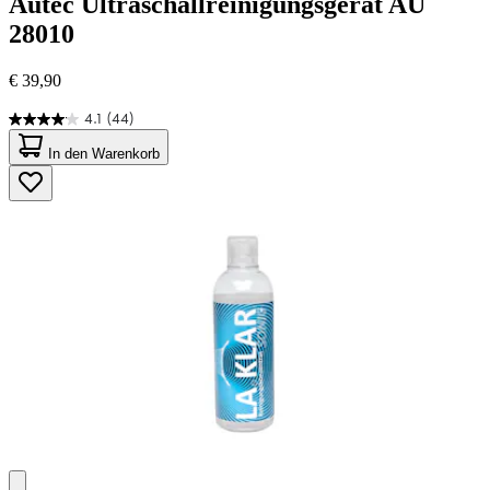
Autec
Ultraschallreinigungsgerät AU
28010
€ 39,90
4.1
(44)
4.1
von
In den Warenkorb
5
Sternen.
44
Bewertungen