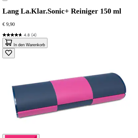
Lang
La.Klar.Sonic+ Reiniger 150 ml
€ 9,90
4.8
(4)
4.8
von
In den Warenkorb
5
Sternen.
4
Bewertungen