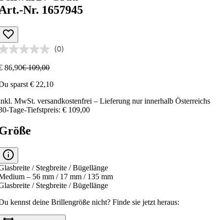
Art.-Nr. 1657945
(0)
€ 86,90
€ 109,00
Du sparst € 22,10
inkl. MwSt.
versandkostenfrei
– Lieferung nur innerhalb Österreichs
30-Tage-Tiefstpreis: € 109,00
Größe
Glasbreite / Stegbreite / Bügellänge
Medium – 56 mm / 17 mm / 135 mm
Glasbreite / Stegbreite / Bügellänge
Du kennst deine Brillengröße nicht?
Finde sie jetzt heraus: