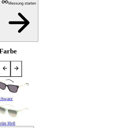
Messung starten
Farbe
chwarz
rün Hell