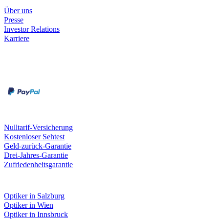
Über uns
Presse
Investor Relations
Karriere
Zahlungsarten
Rechnung
Kreditkarte
Unsere Leistungen
Nulltarif-Versicherung
Kostenloser Sehtest
Geld-zurück-Garantie
Drei-Jahres-Garantie
Zufriedenheitsgarantie
Fielmann in deiner Nähe
Optiker in Salzburg
Optiker in Wien
Optiker in Innsbruck