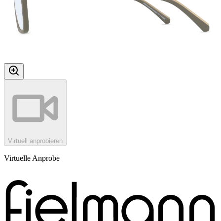
Virtuell anprobieren
Virtuelle Anprobe