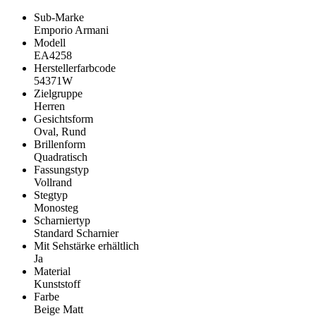
Sub-Marke
Emporio Armani
Modell
EA4258
Herstellerfarbcode
54371W
Zielgruppe
Herren
Gesichtsform
Oval, Rund
Brillenform
Quadratisch
Fassungstyp
Vollrand
Stegtyp
Monosteg
Scharniertyp
Standard Scharnier
Mit Sehstärke erhältlich
Ja
Material
Kunststoff
Farbe
Beige Matt