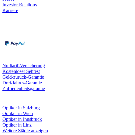
Investor Relations
Karriere
Zahlungsarten
Rechnung
Kreditkarte
Unsere Leistungen
Nulltarif-Versicherung
Kostenloser Sehtest
Geld-zurück-Garantie
Drei-Jahres-Garantie
Zufriedenheitsgarantie
Fielmann in deiner Nähe
Optiker in Salzburg
Optiker in Wien
Optiker in Innsbruck
Optiker in Linz
Weitere Städte anzeigen