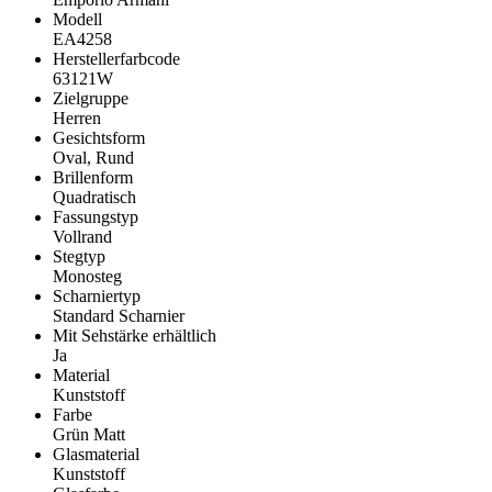
Modell
EA4258
Herstellerfarbcode
63121W
Zielgruppe
Herren
Gesichtsform
Oval, Rund
Brillenform
Quadratisch
Fassungstyp
Vollrand
Stegtyp
Monosteg
Scharniertyp
Standard Scharnier
Mit Sehstärke erhältlich
Ja
Material
Kunststoff
Farbe
Grün Matt
Glasmaterial
Kunststoff