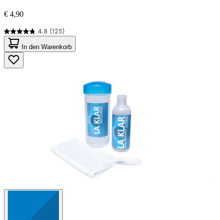
€ 4,90
4.8
(125)
4.8
von
In den Warenkorb
5
Sternen.
125
Bewertungen