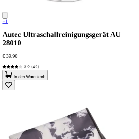
+1
Autec
Ultraschallreinigungsgerät AU
28010
€ 39,90
3.9
(42)
3.9
von
In den Warenkorb
5
Sternen.
42
Bewertungen