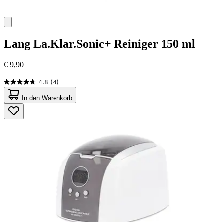
Lang
La.Klar.Sonic+ Reiniger 150 ml
€ 9,90
4.8
(4)
4.8
von
In den Warenkorb
5
Sternen.
4
Bewertungen