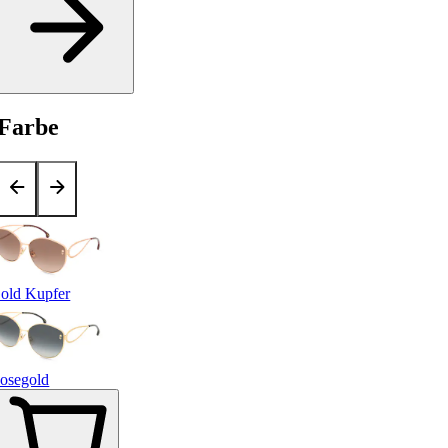
Farbe
old Kupfer
osegold