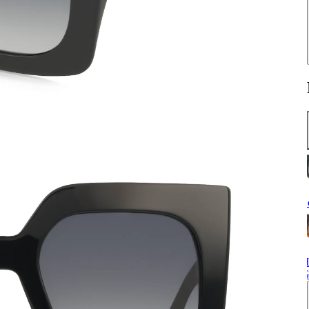
S
H
G