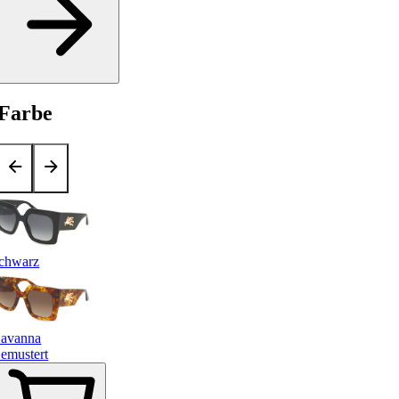
Farbe
chwarz
avanna
emustert