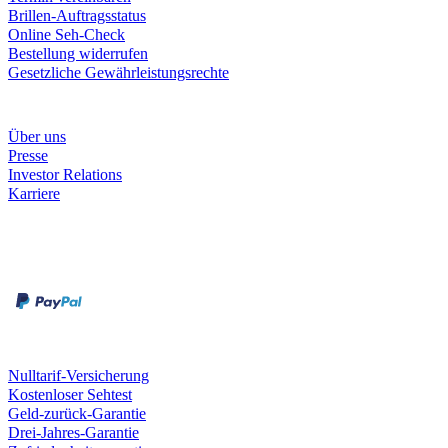
Brillen-Auftragsstatus
Online Seh-Check
Bestellung widerrufen
Gesetzliche Gewährleistungsrechte
Unternehmen
Über uns
Presse
Investor Relations
Karriere
Zahlungsarten
Rechnung
Kreditkarte
Unsere Leistungen
Nulltarif-Versicherung
Kostenloser Sehtest
Geld-zurück-Garantie
Drei-Jahres-Garantie