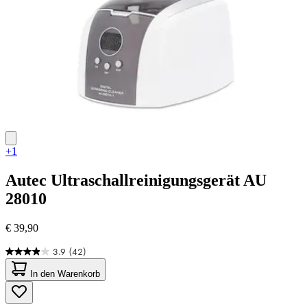
+1
Autec
Ultraschallreinigungsgerät AU
28010
€ 39,90
3.9
(42)
3.9
von
In den Warenkorb
5
Sternen.
42