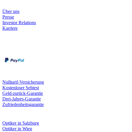
Unternehmen
Über uns
Presse
Investor Relations
Karriere
Zahlungsarten
Rechnung
Kreditkarte
Unsere Leistungen
Nulltarif-Versicherung
Kostenloser Sehtest
Geld-zurück-Garantie
Drei-Jahres-Garantie
Zufriedenheitsgarantie
Fielmann in deiner Nähe
Optiker in Salzburg
Optiker in Wien