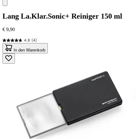
Lang
La.Klar.Sonic+ Reiniger 150 ml
€ 9,90
4.8
(4)
4.8
von
In den Warenkorb
5
Sternen.
4
Bewertungen