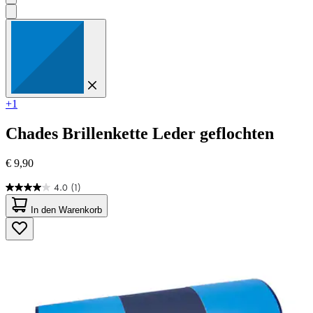
+1
Chades
Brillenkette Leder geflochten
€ 9,90
4.0
(1)
4.0
von
In den Warenkorb
5
Sternen.
1
Bewertung