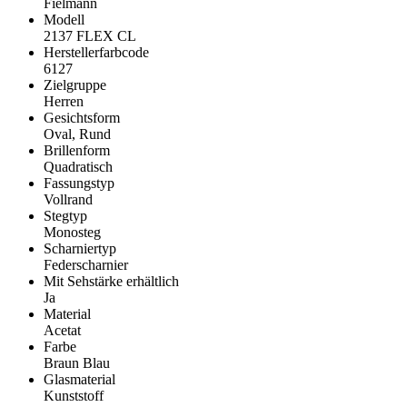
Fielmann
Modell
2137 FLEX CL
Herstellerfarbcode
6127
Zielgruppe
Herren
Gesichtsform
Oval, Rund
Brillenform
Quadratisch
Fassungstyp
Vollrand
Stegtyp
Monosteg
Scharniertyp
Federscharnier
Mit Sehstärke erhältlich
Ja
Material
Acetat
Farbe
Braun Blau
Glasmaterial
Kunststoff