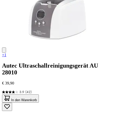
+1
Autec
Ultraschallreinigungsgerät AU
28010
€ 39,90
3.9
(42)
3.9
von
In den Warenkorb
5
Sternen.
42