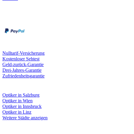
Zahlungsarten
Rechnung
Kreditkarte
Unsere Leistungen
Nulltarif-Versicherung
Kostenloser Sehtest
Geld-zurück-Garantie
Drei-Jahres-Garantie
Zufriedenheitsgarantie
Fielmann in deiner Nähe
Optiker in Salzburg
Optiker in Wien
Optiker in Innsbruck
Optiker in Linz
Weitere Städte anzeigen
Social Media