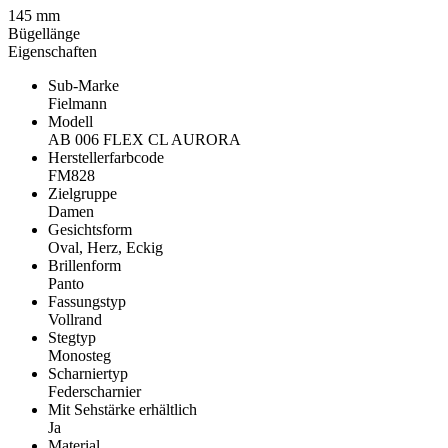
145 mm
Bügellänge
Eigenschaften
Sub-Marke
Fielmann
Modell
AB 006 FLEX CL AURORA
Herstellerfarbcode
FM828
Zielgruppe
Damen
Gesichtsform
Oval, Herz, Eckig
Brillenform
Panto
Fassungstyp
Vollrand
Stegtyp
Monosteg
Scharniertyp
Federscharnier
Mit Sehstärke erhältlich
Ja
Material