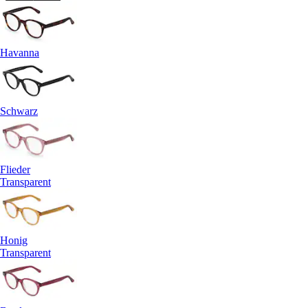
Havanna
Schwarz
Flieder
Transparent
Honig
Transparent