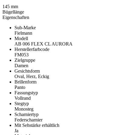
145 mm
Bügellänge
Eigenschaften
Sub-Marke
Fielmann
Modell
AB 006 FLEX CL AURORA
Herstellerfarbcode
FM053
Zielgruppe
Damen
Gesichtsform
Oval, Herz, Eckig
Brillenform
Panto
Fassungstyp
Vollrand
Stegtyp
Monosteg
Scharniertyp
Federscharnier
Mit Sehstärke erhältlich
Ja