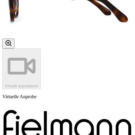
Virtuell anprobieren
Virtuelle Anprobe