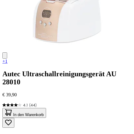
+1
Autec
Ultraschallreinigungsgerät AU
28010
€ 39,90
4.1
(44)
4.1
von
In den Warenkorb
5
Sternen.
44