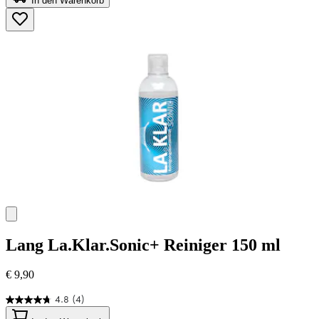
In den Warenkorb
5
Sternen.
45
Bewertungen
Lang
La.Klar.Sonic+ Reiniger 150 ml
€ 9,90
4.8
(4)
4.8
von