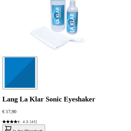
Lang
La Klar Sonic Eyeshaker
€ 17,90
4.3
(45)
4.3
von