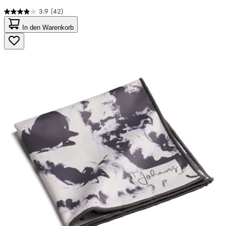
3.9
(42)
3.9
von
In den Warenkorb
5
Sternen.
42
Bewertungen