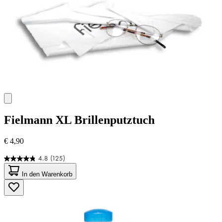
Fielmann
XL Brillenputztuch
€ 4,90
4.8
(125)
4.8
von
In den Warenkorb
5
Sternen.
125
Bewertungen