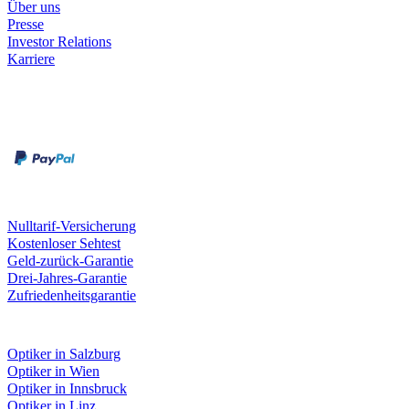
Über uns
Presse
Investor Relations
Karriere
Zahlungsarten
Rechnung
Kreditkarte
Unsere Leistungen
Nulltarif-Versicherung
Kostenloser Sehtest
Geld-zurück-Garantie
Drei-Jahres-Garantie
Zufriedenheitsgarantie
Fielmann in deiner Nähe
Optiker in Salzburg
Optiker in Wien
Optiker in Innsbruck
Optiker in Linz