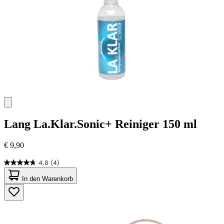
Lang
La.Klar.Sonic+ Reiniger 150 ml
€ 9,90
4.8
(4)
4.8
von
In den Warenkorb
5
Sternen.
4
Bewertungen