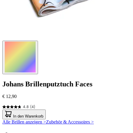
Johans
Brillenputztuch Faces
€ 12,90
4.8
(4)
4.8
von
In den Warenkorb
5
Alle Brillen anzeigen >
Zubehör & Accessoires >
Sternen.
4