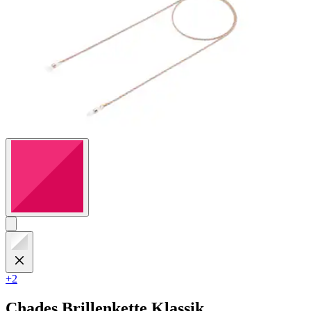
+2
Chades
Brillenkette Klassik