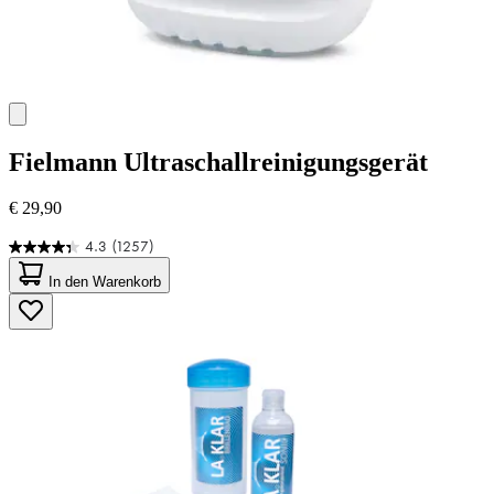
Fielmann
Ultraschallreinigungsgerät
€ 29,90
4.3
(1257)
4.3
von
In den Warenkorb
5
Sternen.
1257
Bewertungen