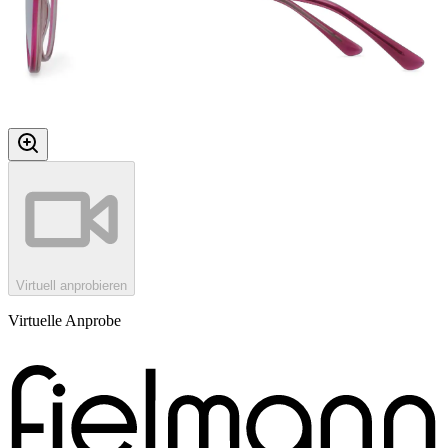
Virtuell anprobieren
Virtuelle Anprobe