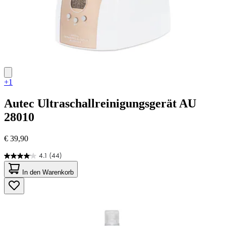
+1
Autec
Ultraschallreinigungsgerät AU
28010
€ 39,90
4.1
(44)
4.1
von
In den Warenkorb
5
Sternen.
44
Bewertungen