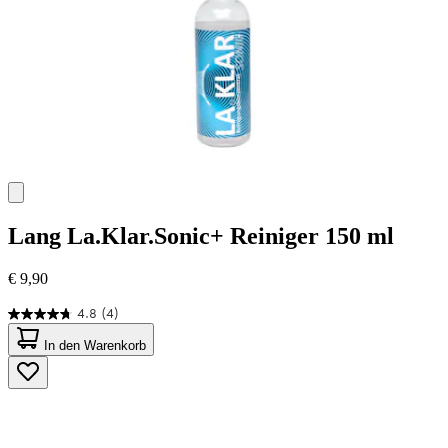
Lang
La.Klar.Sonic+ Reiniger 150 ml
€ 9,90
4.8
(4)
4.8
von
In den Warenkorb
5
Sternen.
4
Bewertungen