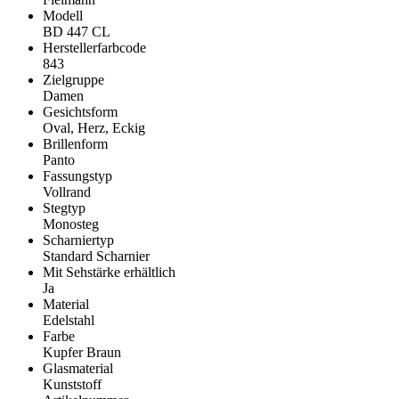
Modell
BD 447 CL
Herstellerfarbcode
843
Zielgruppe
Damen
Gesichtsform
Oval, Herz, Eckig
Brillenform
Panto
Fassungstyp
Vollrand
Stegtyp
Monosteg
Scharniertyp
Standard Scharnier
Mit Sehstärke erhältlich
Ja
Material
Edelstahl
Farbe
Kupfer Braun
Glasmaterial
Kunststoff