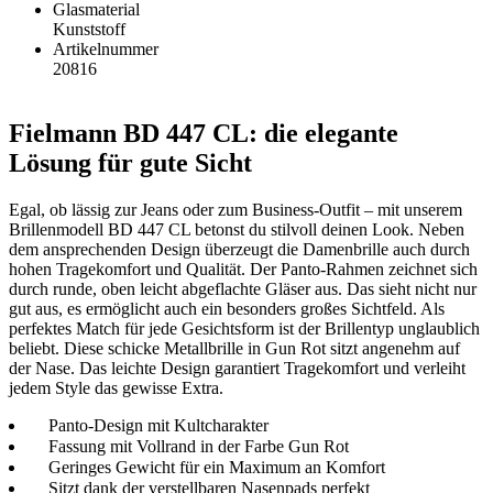
Glasmaterial
Kunststoff
Artikelnummer
20816
Fielmann BD 447 CL: die elegante
Lösung für gute Sicht
Egal, ob lässig zur Jeans oder zum Business-Outfit – mit unserem
Brillenmodell BD 447 CL betonst du stilvoll deinen Look. Neben
dem ansprechenden Design überzeugt die Damenbrille auch durch
hohen Tragekomfort und Qualität. Der Panto-Rahmen zeichnet sich
durch runde, oben leicht abgeflachte Gläser aus. Das sieht nicht nur
gut aus, es ermöglicht auch ein besonders großes Sichtfeld. Als
perfektes Match für jede Gesichtsform ist der Brillentyp unglaublich
beliebt. Diese schicke Metallbrille in Gun Rot sitzt angenehm auf
der Nase. Das leichte Design garantiert Tragekomfort und verleiht
jedem Style das gewisse Extra.
Panto-Design mit Kultcharakter
Fassung mit Vollrand in der Farbe Gun Rot
Geringes Gewicht für ein Maximum an Komfort
Sitzt dank der verstellbaren Nasenpads perfekt