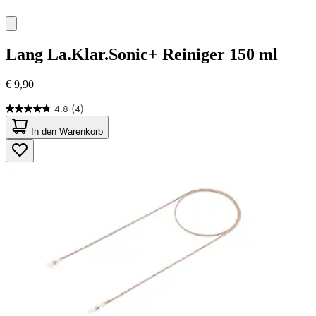
Lang
La.Klar.Sonic+ Reiniger 150 ml
€ 9,90
4.8
(4)
4.8
von
In den Warenkorb
5
Sternen.
4
Bewertungen