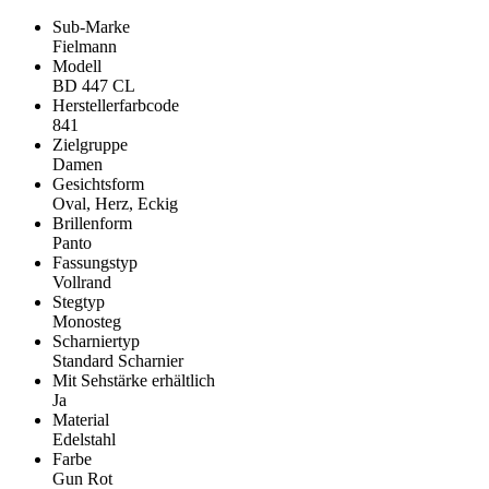
Sub-Marke
Fielmann
Modell
BD 447 CL
Herstellerfarbcode
841
Zielgruppe
Damen
Gesichtsform
Oval, Herz, Eckig
Brillenform
Panto
Fassungstyp
Vollrand
Stegtyp
Monosteg
Scharniertyp
Standard Scharnier
Mit Sehstärke erhältlich
Ja
Material
Edelstahl
Farbe
Gun Rot