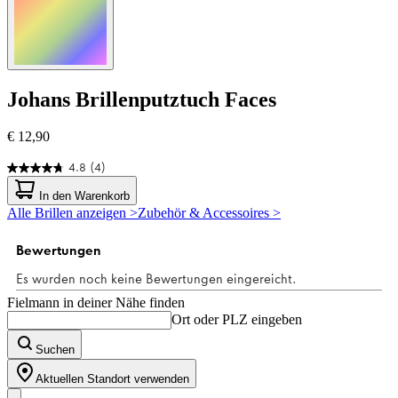
Johans
Brillenputztuch Faces
€ 12,90
4.8
(4)
4.8
von
In den Warenkorb
5
Alle Brillen anzeigen >
Zubehör & Accessoires >
Sternen.
4
Bewertungen
Fielmann in deiner Nähe finden
Ort oder PLZ eingeben
Suchen
Aktuellen Standort verwenden