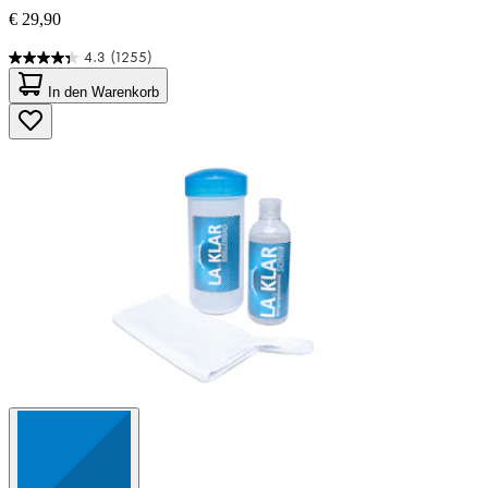
€ 29,90
4.3
(1255)
4.3
von
In den Warenkorb
5
Sternen.
1255
Bewertungen