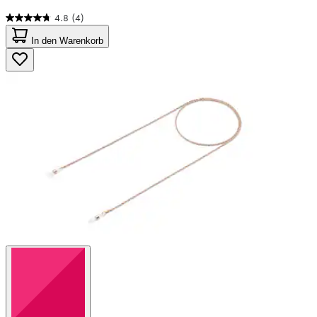
4.8
(4)
4.8
von
In den Warenkorb
5
Sternen.
4
Bewertungen