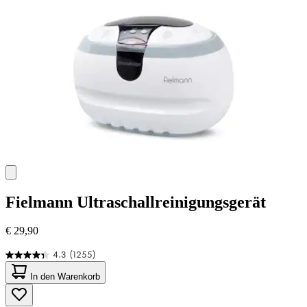
Fielmann
Ultraschallreinigungsgerät
€ 29,90
4.3
(1255)
4.3
von
In den Warenkorb
5
Sternen.