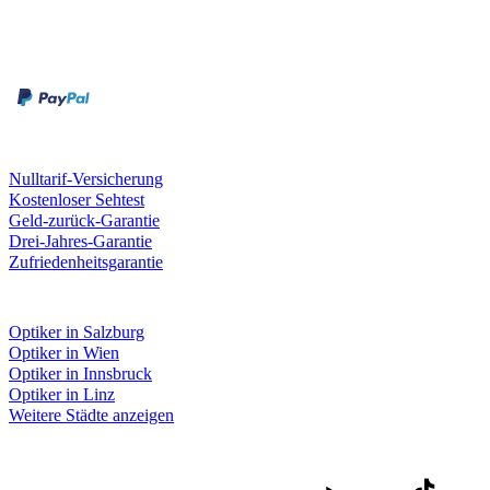
Zahlungsarten
Rechnung
Kreditkarte
Unsere Leistungen
Nulltarif-Versicherung
Kostenloser Sehtest
Geld-zurück-Garantie
Drei-Jahres-Garantie
Zufriedenheitsgarantie
Fielmann in deiner Nähe
Optiker in Salzburg
Optiker in Wien
Optiker in Innsbruck
Optiker in Linz
Weitere Städte anzeigen
Social Media