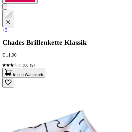
+2
Chades
Brillenkette Klassik
€ 11,90
3.0
(2)
3.0
von
In den Warenkorb
5
Sternen.
2
Bewertungen