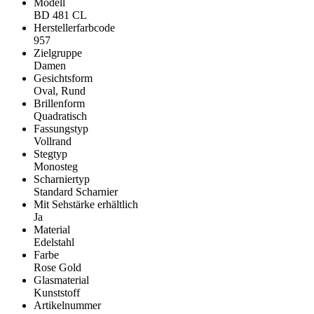
Modell
BD 481 CL
Herstellerfarbcode
957
Zielgruppe
Damen
Gesichtsform
Oval, Rund
Brillenform
Quadratisch
Fassungstyp
Vollrand
Stegtyp
Monosteg
Scharniertyp
Standard Scharnier
Mit Sehstärke erhältlich
Ja
Material
Edelstahl
Farbe
Rose Gold
Glasmaterial
Kunststoff
Artikelnummer