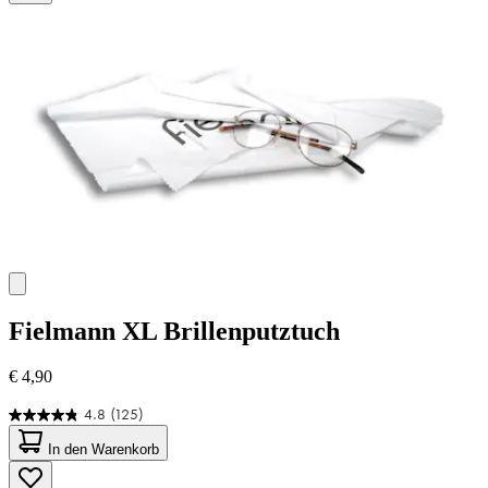
Fielmann
XL Brillenputztuch
€ 4,90
4.8
(125)
4.8
von
In den Warenkorb
5
Sternen.