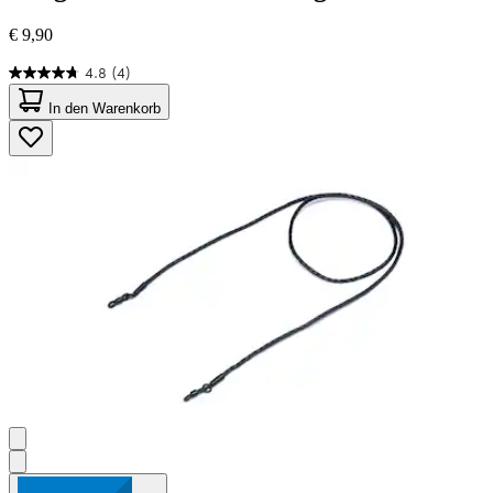
€ 9,90
4.8
(4)
4.8
von
In den Warenkorb
5
Sternen.
4
Bewertungen