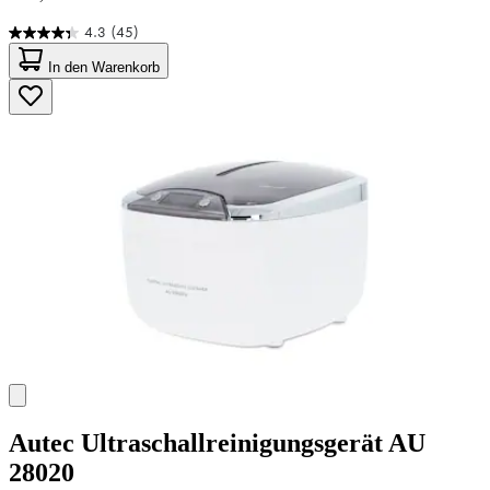
4.3
(45)
4.3
von
In den Warenkorb
5
Sternen.
45
Bewertungen
Autec
Ultraschallreinigungsgerät AU
28020