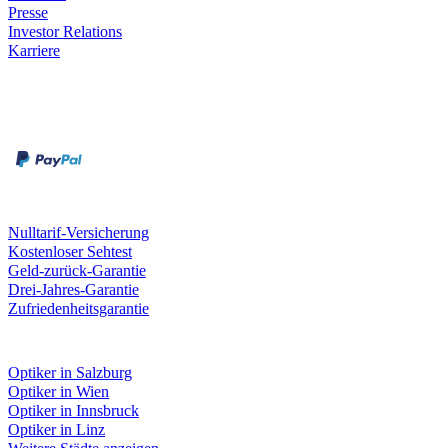
Presse
Investor Relations
Karriere
Zahlungsarten
Rechnung
Kreditkarte
Unsere Leistungen
Nulltarif-Versicherung
Kostenloser Sehtest
Geld-zurück-Garantie
Drei-Jahres-Garantie
Zufriedenheitsgarantie
Fielmann in deiner Nähe
Optiker in Salzburg
Optiker in Wien
Optiker in Innsbruck
Optiker in Linz