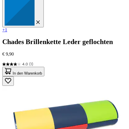
+1
Chades
Brillenkette Leder geflochten
€ 9,90
4.0
(1)
4.0
von
In den Warenkorb
5
Sternen.
1
Bewertung