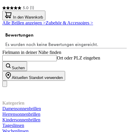
5.0
(1)
5.0
von
In den Warenkorb
5
Alle Brillen anzeigen >
Zubehör & Accessoires >
Sternen.
1
Bewertung
Fielmann in deiner Nähe finden
Ort oder PLZ eingeben
Suchen
Aktuellen Standort verwenden
Unser Sortiment
Kategorien
Damensonnenbrillen
Herrensonnenbrillen
Kindersonnenbrillen
Tageslinsen
Wochenlinsen