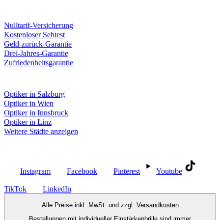
Unsere Leistungen
Nulltarif-Versicherung
Kostenloser Sehtest
Geld-zurück-Garantie
Drei-Jahres-Garantie
Zufriedenheitsgarantie
Fielmann in deiner Nähe
Optiker in Salzburg
Optiker in Wien
Optiker in Innsbruck
Optiker in Linz
Weitere Städte anzeigen
Social Media
Instagram
Facebook
Pinterest
Youtube
TikTok
LinkedIn
Alle Preise inkl. MwSt. und zzgl.
Versandkosten
Bestellungen mit individueller Einstärkenbrille sind immer