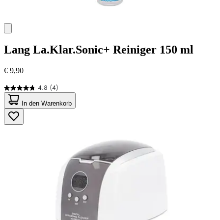
Lang
La.Klar.Sonic+ Reiniger 150 ml
€ 9,90
4.8
(4)
4.8
von
In den Warenkorb
5
Sternen.
4
Bewertungen