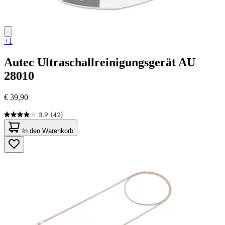
+1
Autec
Ultraschallreinigungsgerät AU
28010
€ 39,90
3.9
(42)
3.9
von
In den Warenkorb
5
Sternen.
42
Bewertungen