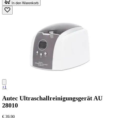
von
In den Warenkorb
5
Sternen.
4
Bewertungen
+1
Autec
Ultraschallreinigungsgerät AU
28010
€ 39,90