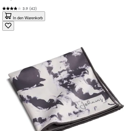
3.9
(42)
3.9
von
In den Warenkorb
5
Sternen.
42
Bewertungen