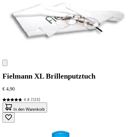
Fielmann
XL Brillenputztuch
€ 4,90
4.8
(125)
4.8
von
In den Warenkorb
5
Sternen.
125
Bewertungen