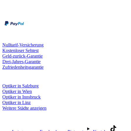
Zahlungsarten
Rechnung
Kreditkarte
Unsere Leistungen
Nulltarif-Versicherung
Kostenloser Sehtest
Geld-zurück-Garantie
Drei-Jahres-Garantie
Zufriedenheitsgarantie
Fielmann in deiner Nähe
Optiker in Salzburg
Optiker in Wien
Optiker in Innsbruck
Optiker in Linz
Weitere Städte anzeigen
Social Media