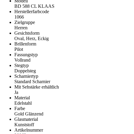
Modell
BD 588 CL KLAAS
Herstellerfarbcode
1066
Zielgruppe
Herren
Gesichtsform
Oval, Herz, Eckig
Brillenform
Pilot
Fassungstyp
Vollrand
Stegtyp
Doppelsteg
Scharniertyp
Standard Scharnier
Mit Sehstärke erhältlich
Ja
Material
Edelstahl
Farbe
Gold Glänzend
Glasmaterial
Kunststoff
Artikelnummer