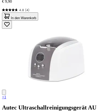
€ 9,90
4.8
(4)
4.8
von
In den Warenkorb
5
Sternen.
4
Bewertungen
+1
Autec
Ultraschallreinigungsgerät AU