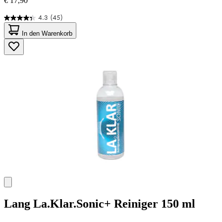
€ 17,90
4.3
(45)
4.3
von
In den Warenkorb
5
Sternen.
45
Bewertungen
Lang
La.Klar.Sonic+ Reiniger 150 ml