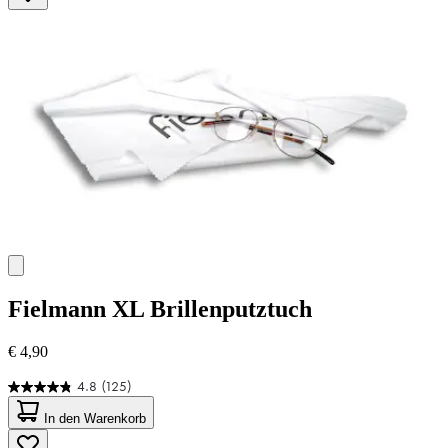
Fielmann
XL Brillenputztuch
€ 4,90
4.8
(125)
4.8
von
In den Warenkorb
5