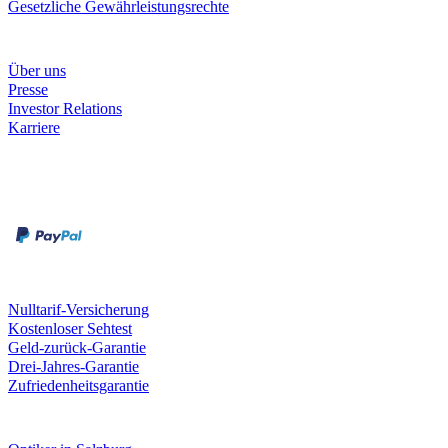
Gesetzliche Gewährleistungsrechte
Unternehmen
Über uns
Presse
Investor Relations
Karriere
Zahlungsarten
Rechnung
Kreditkarte
Unsere Leistungen
Nulltarif-Versicherung
Kostenloser Sehtest
Geld-zurück-Garantie
Drei-Jahres-Garantie
Zufriedenheitsgarantie
Fielmann in deiner Nähe