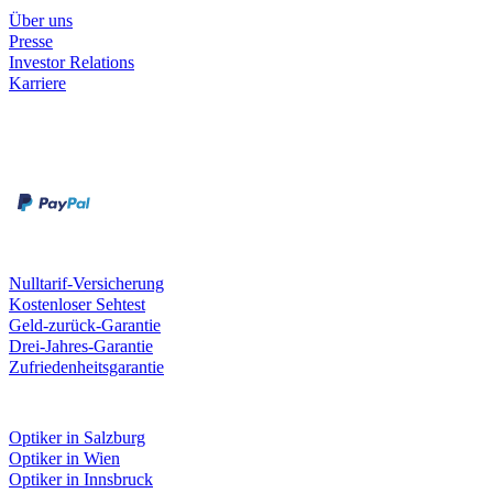
Über uns
Presse
Investor Relations
Karriere
Zahlungsarten
Rechnung
Kreditkarte
Unsere Leistungen
Nulltarif-Versicherung
Kostenloser Sehtest
Geld-zurück-Garantie
Drei-Jahres-Garantie
Zufriedenheitsgarantie
Fielmann in deiner Nähe
Optiker in Salzburg
Optiker in Wien
Optiker in Innsbruck