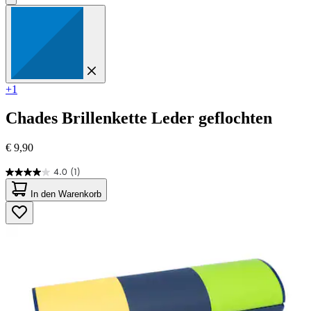
+1
Chades
Brillenkette Leder geflochten
€ 9,90
4.0
(1)
4.0
von
In den Warenkorb
5
Sternen.
1
Bewertung