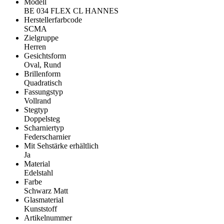
Modell
BE 034 FLEX CL HANNES
Herstellerfarbcode
SCMA
Zielgruppe
Herren
Gesichtsform
Oval, Rund
Brillenform
Quadratisch
Fassungstyp
Vollrand
Stegtyp
Doppelsteg
Scharniertyp
Federscharnier
Mit Sehstärke erhältlich
Ja
Material
Edelstahl
Farbe
Schwarz Matt
Glasmaterial
Kunststoff
Artikelnummer