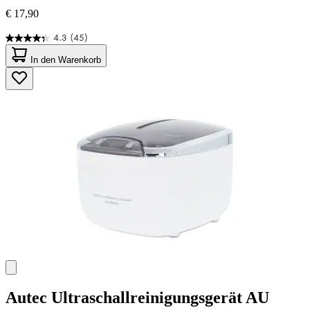
€ 17,90
4.3
(45)
4.3
von
In den Warenkorb
5
Sternen.
45
Bewertungen
Autec
Ultraschallreinigungsgerät AU