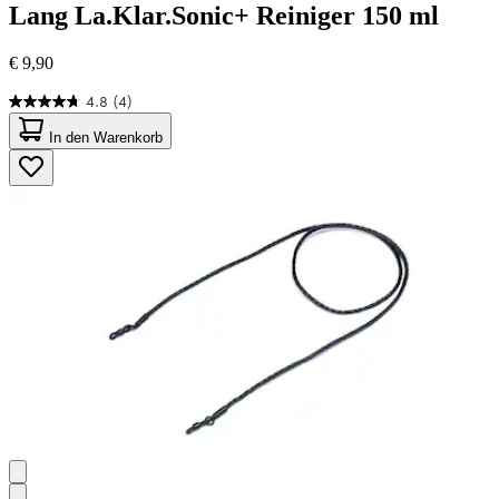
Lang
La.Klar.Sonic+ Reiniger 150 ml
€ 9,90
4.8
(4)
4.8
von
In den Warenkorb
5
Sternen.
4
Bewertungen