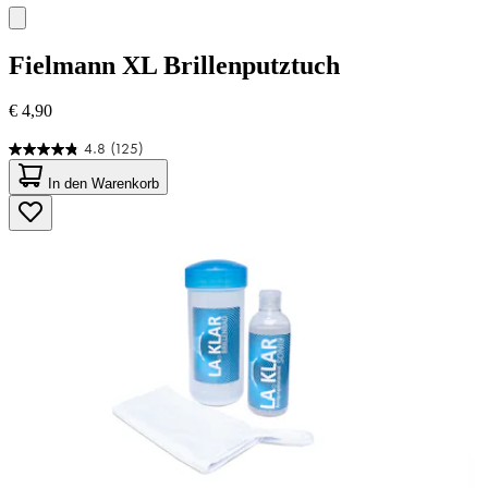
Fielmann
XL Brillenputztuch
€ 4,90
4.8
(125)
4.8
von
In den Warenkorb
5
Sternen.
125
Bewertungen