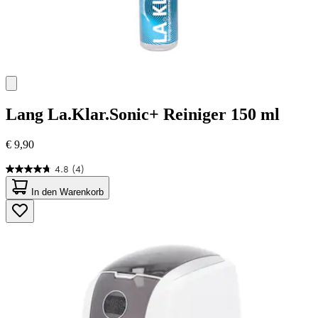
Lang
La.Klar.Sonic+ Reiniger 150 ml
€ 9,90
4.8
(4)
4.8
von
In den Warenkorb
5
Sternen.
4
Bewertungen