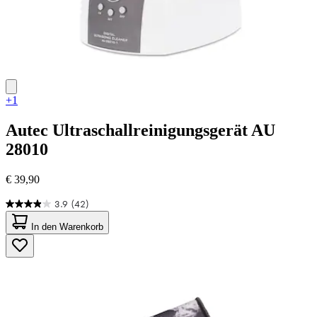
+1
Autec
Ultraschallreinigungsgerät AU
28010
€ 39,90
3.9
(42)
3.9
von
In den Warenkorb
5
Sternen.
42
Bewertungen