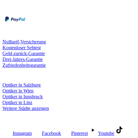
Rechnung
Kreditkarte
Unsere Leistungen
Nulltarif-Versicherung
Kostenloser Sehtest
Geld-zurück-Garantie
Drei-Jahres-Garantie
Zufriedenheitsgarantie
Fielmann in deiner Nähe
Optiker in Salzburg
Optiker in Wien
Optiker in Innsbruck
Optiker in Linz
Weitere Städte anzeigen
Social Media
Instagram
Facebook
Pinterest
Youtube