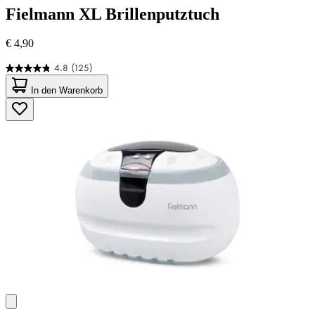
Fielmann
XL Brillenputztuch
€ 4,90
4.8
(125)
4.8
von
In den Warenkorb
5
Sternen.
125
Bewertungen