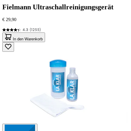
Fielmann
Ultraschallreinigungsgerät
€ 29,90
4.3
(1255)
4.3
von
In den Warenkorb
5
Sternen.
1255
Bewertungen