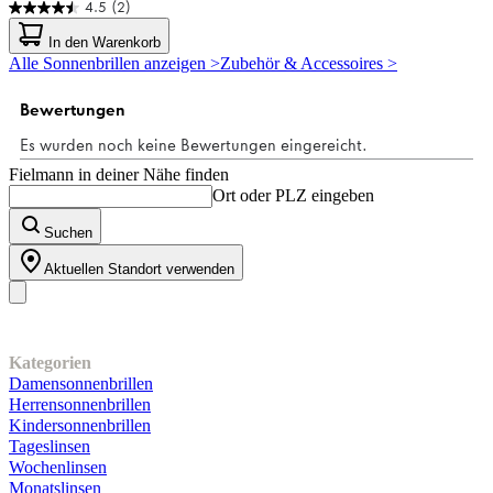
4.5
(2)
4.5
von
In den Warenkorb
5
Alle Sonnenbrillen anzeigen >
Zubehör & Accessoires >
Sternen.
2
Bewertungen
Fielmann in deiner Nähe finden
Ort oder PLZ eingeben
Suchen
Aktuellen Standort verwenden
Unser Sortiment
Kategorien
Damensonnenbrillen
Herrensonnenbrillen
Kindersonnenbrillen
Tageslinsen
Wochenlinsen
Monatslinsen