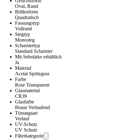
Gesichtsform
Oval, Rund
Brillenform
Quadratisch
Fassungstyp
Vollrand
Stegtyp
Monosteg
Scharniertyp
Standard Scharnier
Mit Sehstärke erhältlich
Ja
Material
Acetat Spritzguss
Farbe
Rose Transparent
Glasmaterial
CR39
Glasfarbe
Braun Verlaufend
Tönungsart
Verlauf
UV-Schutz
UV Schutz
Filterkategorie