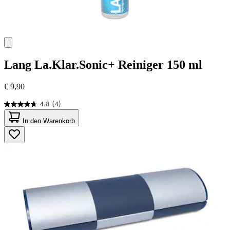
Lang
La.Klar.Sonic+ Reiniger 150 ml
€ 9,90
4.8
(4)
4.8
von
In den Warenkorb
5
Sternen.
4
Bewertungen