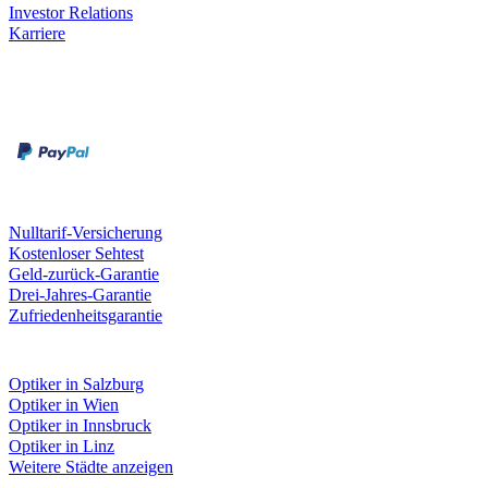
Investor Relations
Karriere
Zahlungsarten
Rechnung
Kreditkarte
Unsere Leistungen
Nulltarif-Versicherung
Kostenloser Sehtest
Geld-zurück-Garantie
Drei-Jahres-Garantie
Zufriedenheitsgarantie
Fielmann in deiner Nähe
Optiker in Salzburg
Optiker in Wien
Optiker in Innsbruck
Optiker in Linz
Weitere Städte anzeigen