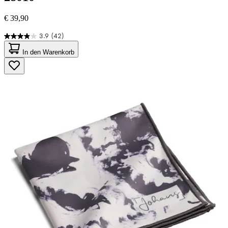
€ 39,90
3.9
(42)
3.9
von
In den Warenkorb
5
Sternen.
42
Bewertungen