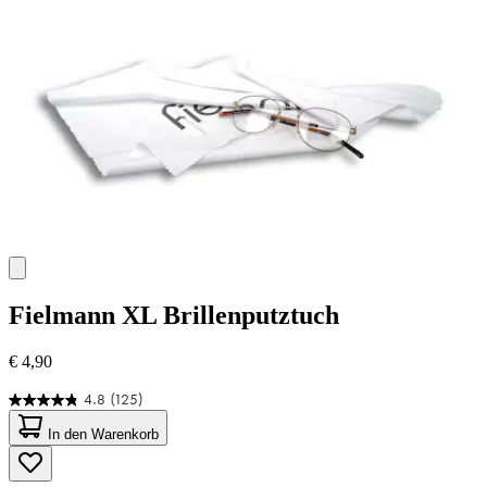
Fielmann
XL Brillenputztuch
€ 4,90
4.8
(125)
4.8
von
In den Warenkorb
5
Sternen.
125