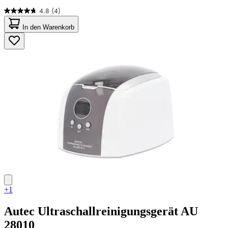
4.8
(4)
4.8
von
In den Warenkorb
5
Sternen.
4
Bewertungen
+1
Autec
Ultraschallreinigungsgerät AU
28010