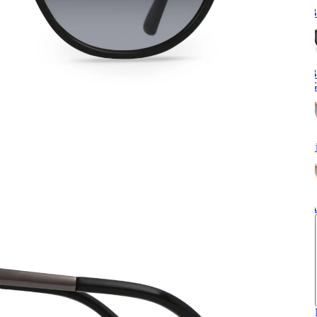
B
B
G
P
A