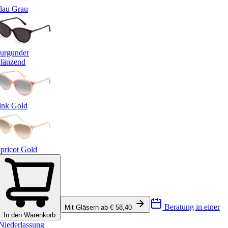
lau Grau
urgunder
länzend
ink Gold
pricot Gold
Beratung in einer
Mit Gläsern ab € 58,40
In den Warenkorb
Niederlassung