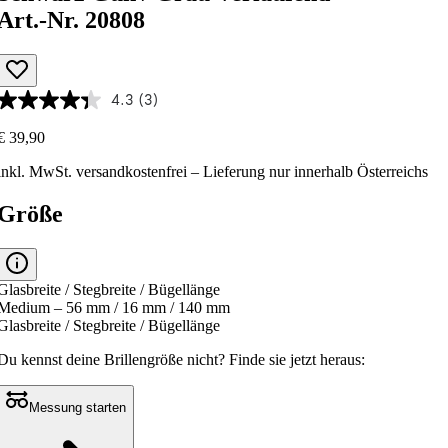
Art.-Nr. 20808
4.3
(3)
€ 39,90
inkl. MwSt.
versandkostenfrei
– Lieferung nur innerhalb Österreichs
Größe
Glasbreite / Stegbreite / Bügellänge
Medium – 56 mm / 16 mm / 140 mm
Glasbreite / Stegbreite / Bügellänge
Du kennst deine Brillengröße nicht?
Finde sie jetzt heraus:
Messung starten