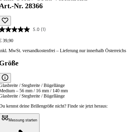
Art.-Nr. 28366
5.0
(1)
€ 39,90
inkl. MwSt.
versandkostenfrei
– Lieferung nur innerhalb Österreichs
Größe
Glasbreite / Stegbreite / Bügellänge
Medium – 56 mm / 16 mm / 140 mm
Glasbreite / Stegbreite / Bügellänge
Du kennst deine Brillengröße nicht?
Finde sie jetzt heraus:
Messung starten