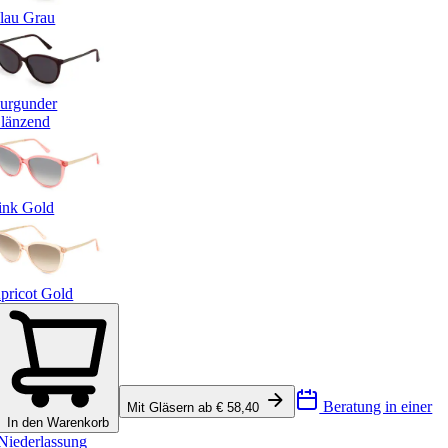
lau Grau
urgunder
länzend
ink Gold
pricot Gold
Beratung in einer
Mit Gläsern ab € 58,40
In den Warenkorb
Niederlassung