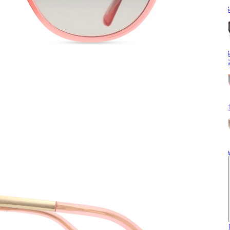
B
B
G
P
A